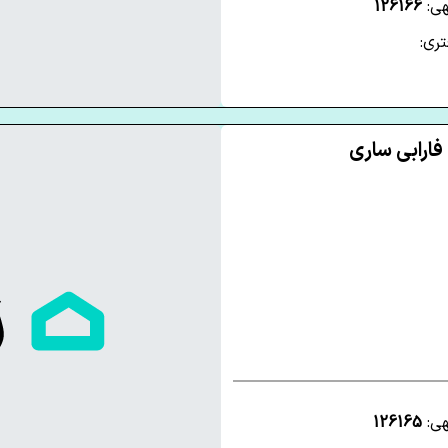
هی:
126166
ری:
هی:
126165