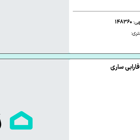
هی:
148360
ری: