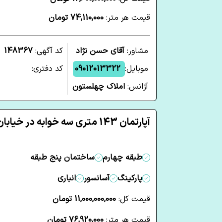
قیمت هر متر:
74,110,000 تومان
مشاور:
آقای حسن نژاد
کد آگهی:
148367
موبایل:
09012013322
کد دفتری:
آژانس:
املاک چهلستون
آپارتمان 143 متری سه خوابه در خیابان فارابی ساری
طبقه چهارم
ساختمان پنج طبقه
پارکینگ
آسانسور
انباری
قیمت کل:
11,000,000,000 تومان
قیمت هر متر:
76,920,000 تومان