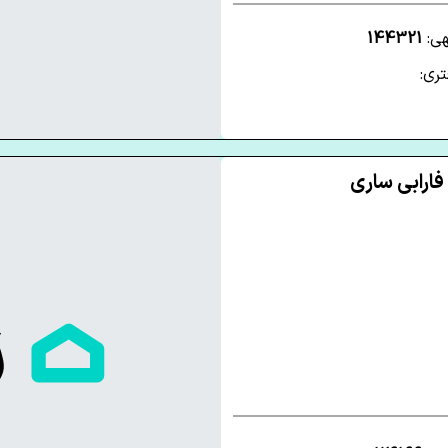
هی:
144321
ری: