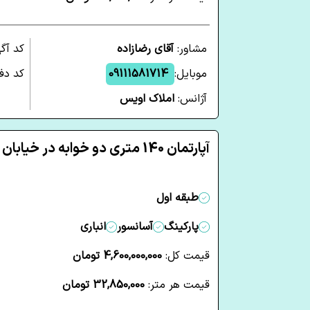
مشاور:
آقای رضازاده
کد آگ
موبایل:
09111581714
کد دفت
آژانس:
املاک اویس
آپارتمان 140 متری دو خوابه در خیابان فارابی ساری
طبقه اول
پارکینگ
آسانسور
انباری
قیمت کل:
4,600,000,000 تومان
قیمت هر متر:
32,850,000 تومان