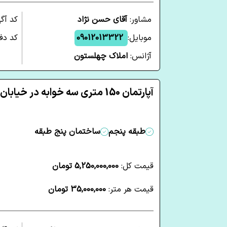
مشاور:
آقای حسن نژاد
کد آگ
موبایل:
09012013322
کد دفت
آژانس:
املاک چهلستون
آپارتمان 150 متری سه خوابه در خیابان فارابی ساری
طبقه پنجم
ساختمان پنج طبقه
قیمت کل:
5,250,000,000 تومان
قیمت هر متر:
35,000,000 تومان