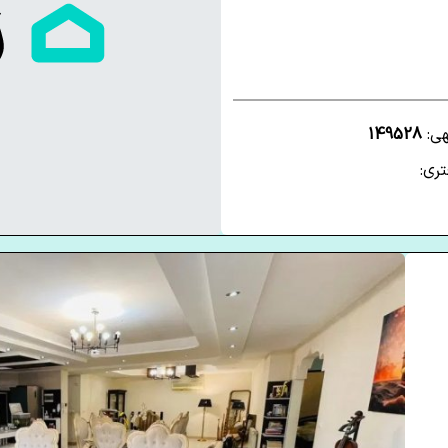
هی:
149528
ری: