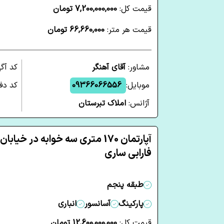
قیمت کل:
7,200,000,000 تومان
قیمت هر متر:
66,660,000 تومان
مشاور:
آقای آهنگر
کد آگ
موبایل:
09366066556
کد دفت
آژانس:
املاک تبرستان
آپارتمان 170 متری سه خوابه در خیابان
فارابی ساری
طبقه پنجم
پارکینگ
آسانسور
انباری
قیمت کل:
12,600,000,000 تومان