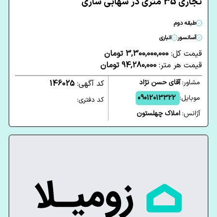
تجاری 35 متری در شهابی ساری
طبقه دوم
آسانسور
انباری
قیمت کل:
3,300,000,000 تومان
قیمت هر متر:
94,280,000 تومان
مشاور:
آقای حسن نژاد
کد آگهی:
146025
موبایل:
09012013322
کد دفتری:
آژانس:
املاک چهلستون