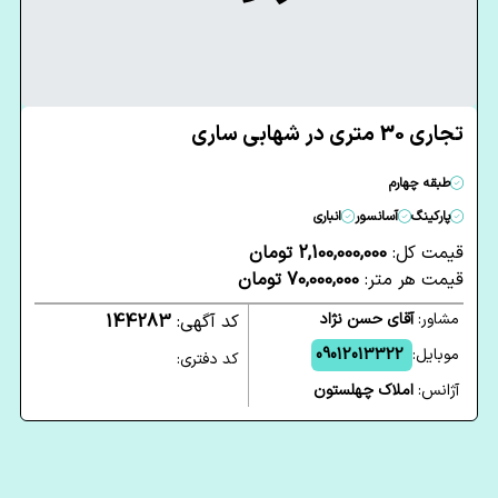
تجاری 30 متری در شهابی ساری
طبقه چهارم
پارکینگ
آسانسور
انباری
قیمت کل:
2,100,000,000 تومان
قیمت هر متر:
70,000,000 تومان
مشاور:
آقای حسن نژاد
کد آگهی:
144283
موبایل:
09012013322
کد دفتری:
آژانس:
املاک چهلستون