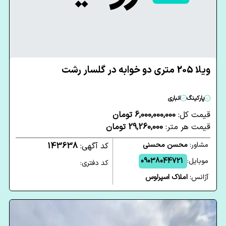
ویلا 205 متری دو خوابه در گلسار رشت
پارکینگ
انباری
قیمت کل:
6,000,000,000 تومان
قیمت هر متر:
29,260,000 تومان
مشاور:
محسن محسنی
کد آگهی:
143638
موبایل:
09038044721
کد دفتری:
آژانس:
املاک اسپرلوس