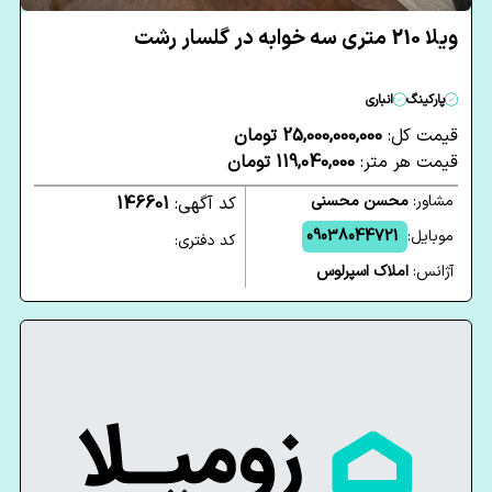
ویلا 210 متری سه خوابه در گلسار رشت
پارکینگ
انباری
قیمت کل:
25,000,000,000 تومان
قیمت هر متر:
119,040,000 تومان
مشاور:
محسن محسنی
کد آگهی:
146601
موبایل:
09038044721
کد دفتری:
آژانس:
املاک اسپرلوس