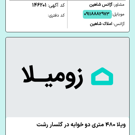
مشاور:
آژانس شاهین
کد آگهی:
146201
موبایل:
09118882973
کد دفتری:
آژانس:
املاک شاهین
ویلا 480 متری دو خوابه در گلسار رشت