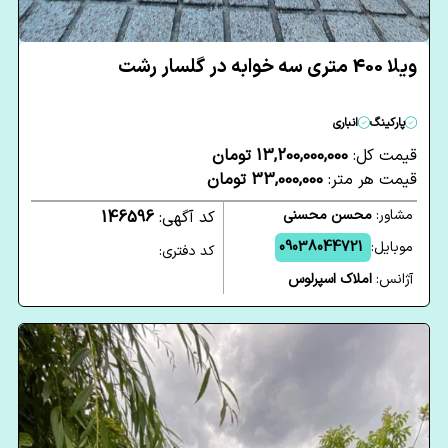
ویلا 400 متری سه خوابه در گلسار رشت
پارکینگ
انباری
قیمت کل:
13,200,000,000 تومان
قیمت هر متر:
33,000,000 تومان
مشاور:
محسن محسنی
کد آگهی:
146596
موبایل:
09038044721
کد دفتری:
آژانس:
املاک اسپرلوس