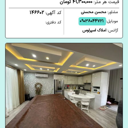
قیمت هر متر:
41,300,000 تومان
مشاور:
محسن محسنی
کد آگهی:
146602
موبایل:
09038044721
کد دفتری:
آژانس:
املاک اسپرلوس