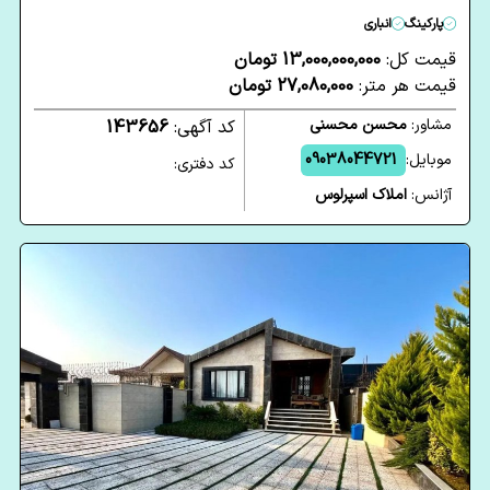
پارکینگ
انباری
قیمت کل:
13,000,000,000 تومان
قیمت هر متر:
27,080,000 تومان
مشاور:
محسن محسنی
کد آگهی:
143656
موبایل:
09038044721
کد دفتری:
آژانس:
املاک اسپرلوس