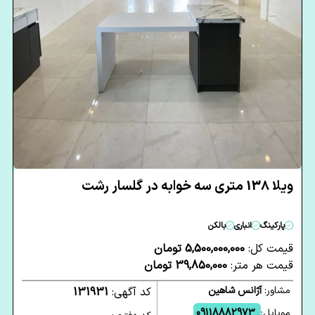
ویلا 138 متری سه خوابه در گلسار رشت
پارکینگ
انباری
بالکن
قیمت کل:
5,500,000,000 تومان
قیمت هر متر:
39,850,000 تومان
مشاور:
آژانس شاهین
کد آگهی:
131931
موبایل:
09118882973