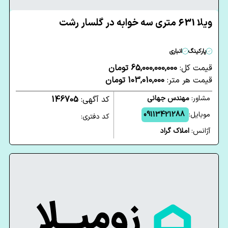
ویلا 631 متری سه خوابه در گلسار رشت
پارکینگ
انباری
قیمت کل:
65,000,000,000 تومان
قیمت هر متر:
103,010,000 تومان
مشاور:
مهندس جهانی
کد آگهی:
146705
موبایل:
09113421288
کد دفتری:
آژانس:
املاک گراد