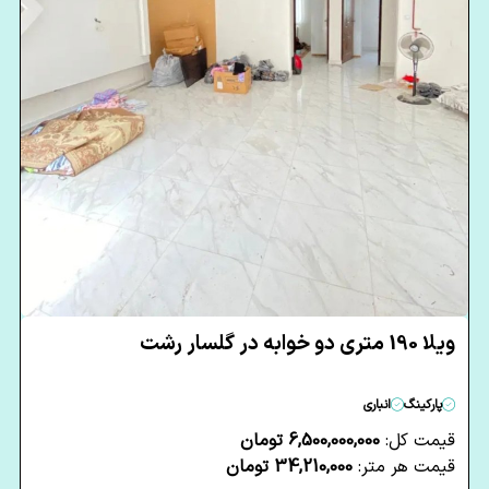
ویلا 190 متری دو خوابه در گلسار رشت
پارکینگ
انباری
قیمت کل:
6,500,000,000 تومان
قیمت هر متر:
34,210,000 تومان