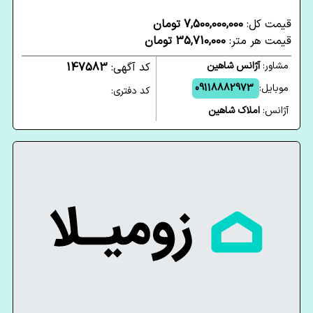
قیمت کل:
7,500,000,000 تومان
قیمت هر متر:
35,710,000 تومان
مشاور:
آژانس شاهین
کد آگهی:
147583
موبایل:
09118882973
کد دفتری:
آژانس:
املاک شاهین