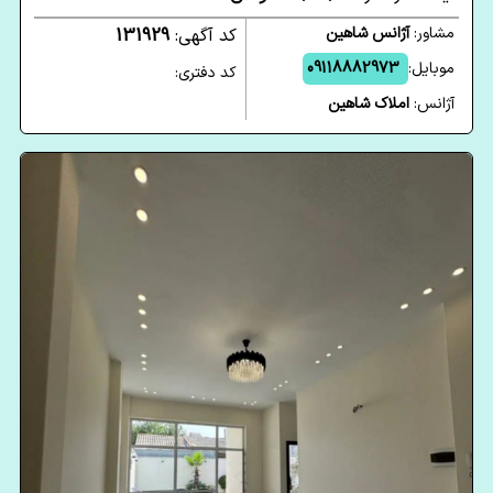
مشاور:
آژانس شاهین
کد آگهی:
131929
موبایل:
09118882973
کد دفتری:
آژانس:
املاک شاهین