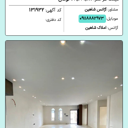
مشاور:
آژانس شاهین
کد آگهی:
131932
موبایل:
09118882973
کد دفتری:
آژانس:
املاک شاهین