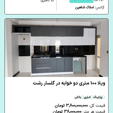
کد دفتری:
آژانس:
املاک شاهین
ویلا 100 متری دو خوابه در گلسار رشت
پارکینگ
انباری
بالکن
قیمت کل:
3,800,000,000 تومان
قیمت هر متر:
38,000,000 تومان