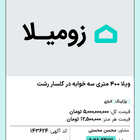
ویلا 400 متری سه خوابه در گلسار رشت
پارکینگ
انباری
قیمت کل:
5,000,000,000 تومان
قیمت هر متر:
12,500,000 تومان
مشاور:
محسن محسنی
کد آگهی:
143624