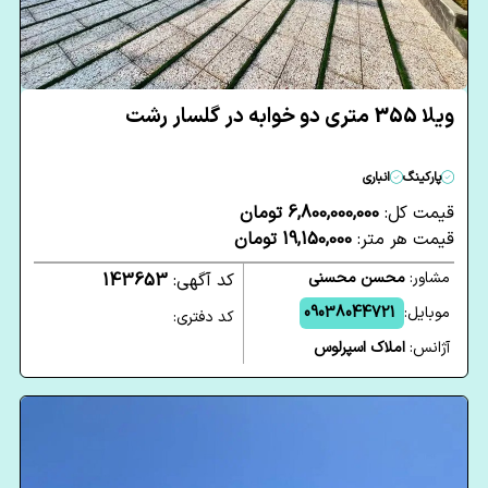
ویلا 355 متری دو خوابه در گلسار رشت
پارکینگ
انباری
قیمت کل:
6,800,000,000 تومان
قیمت هر متر:
19,150,000 تومان
مشاور:
محسن محسنی
کد آگهی:
143653
موبایل:
09038044721
کد دفتری:
آژانس:
املاک اسپرلوس