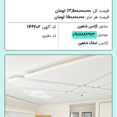
قیمت کل:
13,500,000,000 تومان
قیمت هر متر:
150,000,000 تومان
مشاور:
آژانس شاهین
کد آگهی:
146202
موبایل:
09118882973
کد دفتری:
آژانس:
املاک شاهین