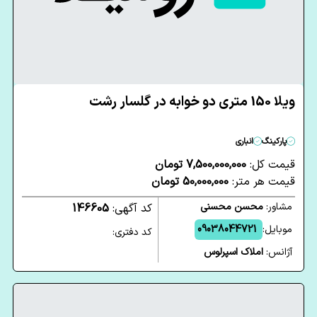
ویلا 150 متری دو خوابه در گلسار رشت
پارکینگ
انباری
قیمت کل:
7,500,000,000 تومان
قیمت هر متر:
50,000,000 تومان
مشاور:
محسن محسنی
کد آگهی:
146605
موبایل:
09038044721
کد دفتری:
آژانس:
املاک اسپرلوس