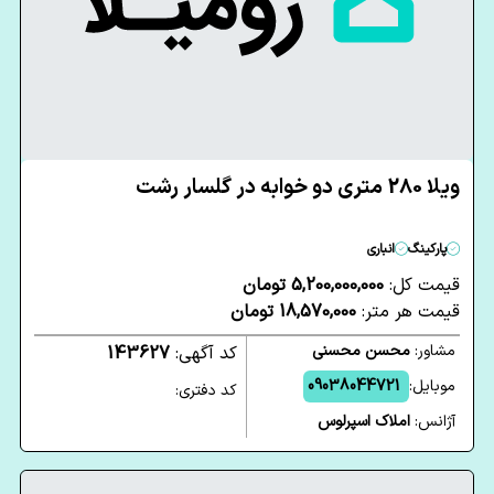
ویلا 280 متری دو خوابه در گلسار رشت
پارکینگ
انباری
قیمت کل:
5,200,000,000 تومان
قیمت هر متر:
18,570,000 تومان
مشاور:
محسن محسنی
کد آگهی:
143627
موبایل:
09038044721
کد دفتری:
آژانس:
املاک اسپرلوس