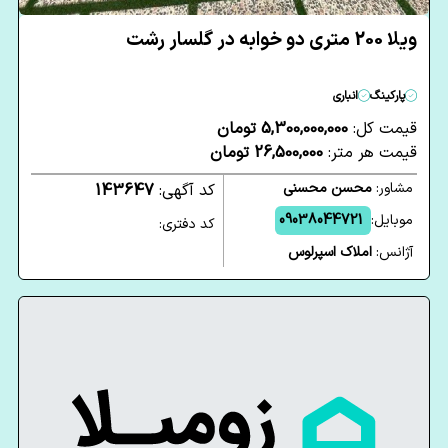
ویلا 200 متری دو خوابه در گلسار رشت
پارکینگ
انباری
قیمت کل:
5,300,000,000 تومان
قیمت هر متر:
26,500,000 تومان
مشاور:
محسن محسنی
کد آگهی:
143647
موبایل:
09038044721
کد دفتری:
آژانس:
املاک اسپرلوس