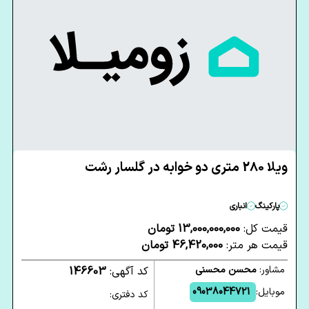
ویلا 280 متری دو خوابه در گلسار رشت
پارکینگ
انباری
قیمت کل:
13,000,000,000 تومان
قیمت هر متر:
46,420,000 تومان
مشاور:
محسن محسنی
کد آگهی:
146603
موبایل:
09038044721
کد دفتری: