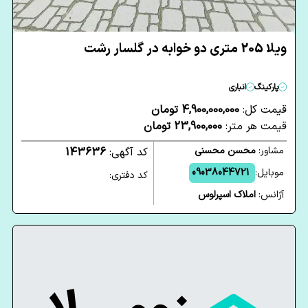
ویلا 205 متری دو خوابه در گلسار رشت
پارکینگ
انباری
قیمت کل:
4,900,000,000 تومان
قیمت هر متر:
23,900,000 تومان
مشاور:
محسن محسنی
کد آگهی:
143636
موبایل:
09038044721
کد دفتری:
آژانس:
املاک اسپرلوس