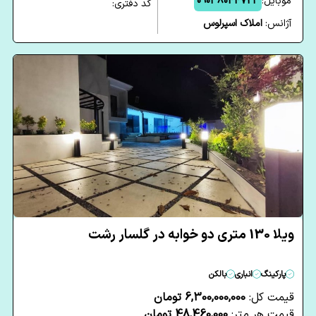
موبایل:
09038044721
کد دفتری:
آژانس:
املاک اسپرلوس
ویلا 130 متری دو خوابه در گلسار رشت
پارکینگ
انباری
بالکن
قیمت کل:
6,300,000,000 تومان
قیمت هر متر:
48,460,000 تومان