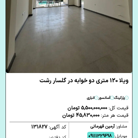
ویلا 120 متری دو خوابه در گلسار رشت
پارکینگ
آسانسور
انباری
قیمت کل:
5,500,000,000 تومان
قیمت هر متر:
45,830,000 تومان
مشاور:
آرمین قهرمانی
کد آگهی:
131827
موبایل:
09111329698
کد دفتری: