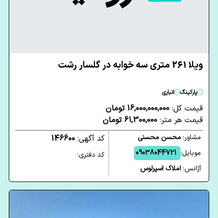
ویلا 261 متری سه خوابه در گلسار رشت
پارکینگ
انباری
قیمت کل:
16,000,000,000 تومان
قیمت هر متر:
61,300,000 تومان
مشاور:
محسن محسنی
کد آگهی:
146600
موبایل:
09038044721
کد دفتری:
آژانس:
املاک اسپرلوس