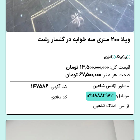
ویلا 200 متری سه خوابه در گلسار رشت
پارکینگ
انباری
قیمت کل:
13,500,000,000 تومان
قیمت هر متر:
67,500,000 تومان
مشاور:
آژانس شاهین
کد آگهی:
147586
موبایل:
09118882973
کد دفتری:
آژانس:
املاک شاهین