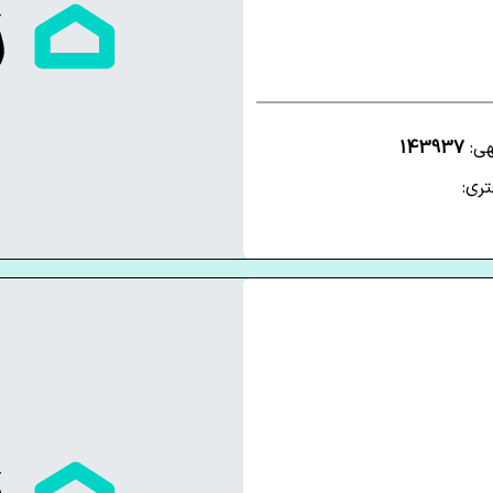
هی:
143937
ری: