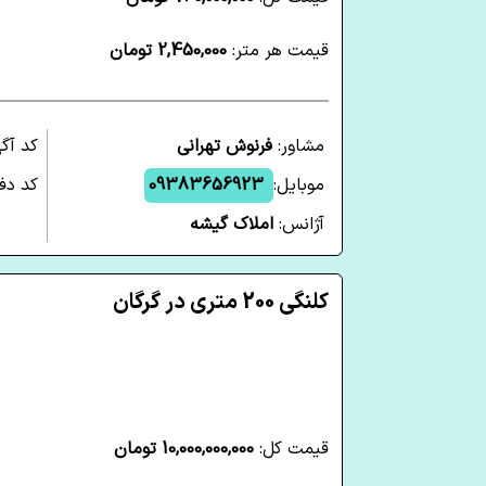
قیمت هر متر:
2,450,000 تومان
مشاور:
فرنوش تهرانی
کد آگ
موبایل:
09383656923
کد دفت
آژانس:
املاک گیشه
کلنگی 200 متری در گرگان
قیمت کل:
10,000,000,000 تومان