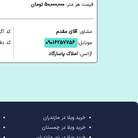
قیمت هر متر:
50,000,000 تومان
مشاور:
آقای مقدم
کد آگ
موبایل:
09016257756
کد دف
آژانس:
املاک پاسارگاد
خرید ویلا در مازندران
خرید ویلا در چمستان
خرید ویلا در نور مازندران