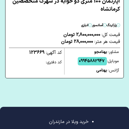
آپارتمان 100 متری دو خوابه در شهرک متخصصین
کرمانشاه
پارکینگ
آسانسور
انباری
قیمت کل:
2,800,000,000 تومان
قیمت هر متر:
28,000,000 تومان
مشاور:
بهنامجو
کد آگهی:
123669
موبایل:
09945882947
کد دفتری:
آژانس:
بهنامی
خرید ویلا در مازندران