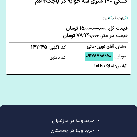
کلنگی 190 متری سه خوابه در باجک2 قم
پارکینگ
انباری
قیمت کل:
15,000,000,000 تومان
قیمت هر متر:
78,940,000 تومان
مشاور:
آقای نوروز خانی
کد آگهی:
141245
موبایل:
09128797950
کد دفتری:
آژانس:
املاک طاها
خرید ویلا در مازندران
خرید ویلا در چمستان