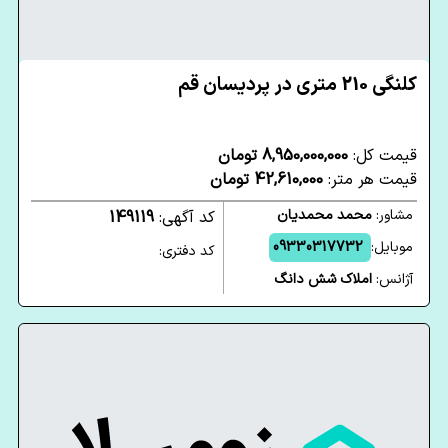
کلنگی 210 متری در پردیسان قم
قیمت کل:
8,950,000,000 تومان
قیمت هر متر:
42,610,000 تومان
مشاور:
محمد محمدیان
کد آگهی:
149119
موبایل:
09330317732
کد دفتری:
آژانس:
املاک شش دانگ