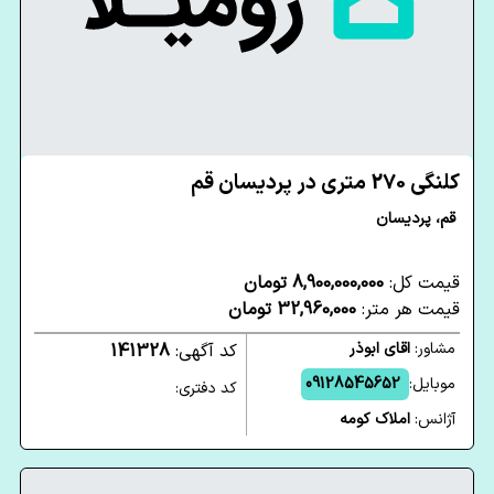
کلنگی 270 متری در پردیسان قم
قم، پردیسان
قیمت کل:
8,900,000,000 تومان
قیمت هر متر:
32,960,000 تومان
مشاور:
اقای ابوذر
کد آگهی:
141328
موبایل:
09128545652
کد دفتری:
آژانس:
املاک کومه