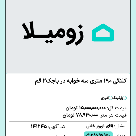
کلنگی 190 متری سه خوابه در باجک2 قم
پارکینگ
انباری
قیمت کل:
15,000,000,000 تومان
قیمت هر متر:
78,940,000 تومان
مشاور:
آقای نوروز خانی
کد آگهی:
141245
موبایل:
09128797950