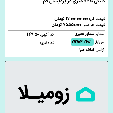
کلنگی 225 متری در پردیسان قم
قیمت کل:
17,000,000,000 تومان
قیمت هر متر:
75,550,000 تومان
مشاور:
مشاور نصیری
کد آگهی:
149150
موبایل:
09195412451
کد دفتری:
آژانس:
املاک صبا