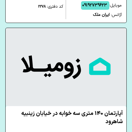
موبایل:
09192739623
کد دفتری:
2278
آژانس:
ایران ملک
آپارتمان 140 متری سه خوابه در خیابان زینبیه
شاهرود