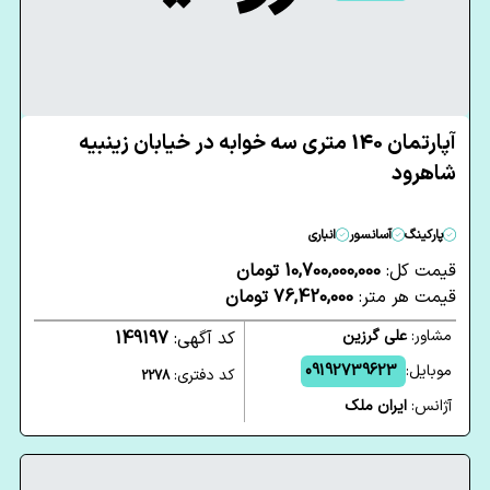
آپارتمان 140 متری سه خوابه در خیابان زینبیه
شاهرود
پارکینگ
آسانسور
انباری
قیمت کل:
10,700,000,000 تومان
قیمت هر متر:
76,420,000 تومان
مشاور:
علی گرزین
کد آگهی:
149197
موبایل:
09192739623
کد دفتری:
2278
آژانس:
ایران ملک