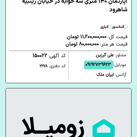
آپارتمان 140 متری سه خوابه در خیابان زینبیه
شاهرود
آسانسور
انباری
قیمت کل:
11,200,000,000 تومان
قیمت هر متر:
80,000,000 تومان
مشاور:
علی گرزین
کد آگهی:
150022
موبایل:
09192739623
کد دفتری:
2278
آژانس:
ایران ملک