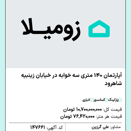
آپارتمان 140 متری سه خوابه در خیابان زینبیه
شاهرود
پارکینگ
آسانسور
انباری
قیمت کل:
10,700,000,000 تومان
قیمت هر متر:
76,420,000 تومان
مشاور:
علی گرزین
کد آگهی:
147661