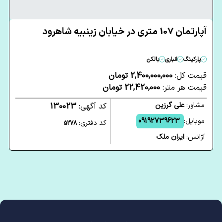
آپارتمان 107 متری در خیابان زینبیه شاهرود
پارکینگ
انباری
بالکن
قیمت کل:
2,400,000,000 تومان
قیمت هر متر:
22,420,000 تومان
مشاور:
علی گرزین
کد آگهی:
130023
موبایل:
09192739623
کد دفتری:
5278
آژانس:
ایران ملک