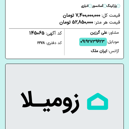
پارکینگ
آسانسور
انباری
قیمت کل:
7,400,000,000 تومان
قیمت هر متر:
52,850,000 تومان
مشاور:
علی گرزین
کد آگهی:
145065
موبایل:
09192739623
کد دفتری:
2278
آژانس:
ایران ملک