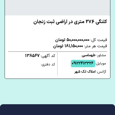
کلنگی 276 متری در اراضی ثبت زنجان
قیمت کل:
50,000,000,000 تومان
قیمت هر متر:
181,150,000 تومان
مشاور:
طهماسبی
کد آگهی:
138567
موبایل:
09122413326
کد دفتری:
آژانس:
املاک تک شهر