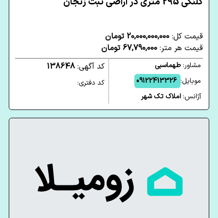
کلنگی 295 متری در اراضی ثبت زنجان
قیمت کل:
20,000,000,000 تومان
قیمت هر متر:
67,790,000 تومان
مشاور:
طهماسبی
کد آگهی:
138648
موبایل:
09122413326
کد دفتری:
آژانس:
املاک تک شهر