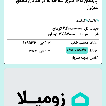
آپارتمان 165 متری سه خوابه در خیابان محقق
سبزوار
پارکینگ
آسانسور
قیمت کل:
6,200,000,000 تومان
قیمت هر متر:
37,570,000 تومان
مشاور:
مجتبی خانی
کد آگهی:
129533
موبایل:
09151705045
کد دفتری:
36597
آژانس:
پارسه سبزوار