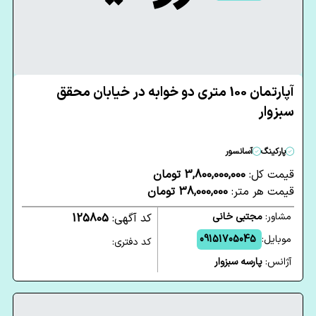
آپارتمان 100 متری دو خوابه در خیابان محقق
سبزوار
پارکینگ
آسانسور
قیمت کل:
3,800,000,000 تومان
قیمت هر متر:
38,000,000 تومان
مشاور:
مجتبی خانی
کد آگهی:
125805
موبایل:
09151705045
کد دفتری:
آژانس:
پارسه سبزوار