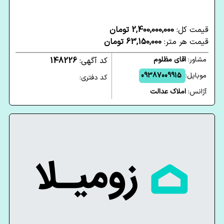
قیمت کل:
2,400,000,000 تومان
قیمت هر متر:
63,150,000 تومان
مشاور:
اقای مظلوم
کد آگهی:
148226
موبایل:
09387009915
کد دفتری:
آژانس:
املاک عدالت