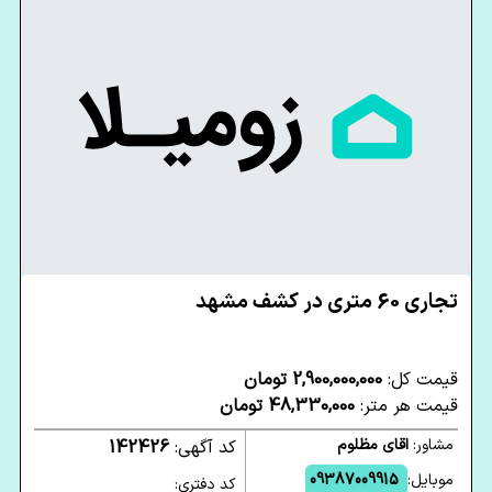
تجاری 60 متری در کشف مشهد
قیمت کل:
2,900,000,000 تومان
قیمت هر متر:
48,330,000 تومان
مشاور:
اقای مظلوم
کد آگهی:
142426
موبایل:
09387009915
کد دفتری: