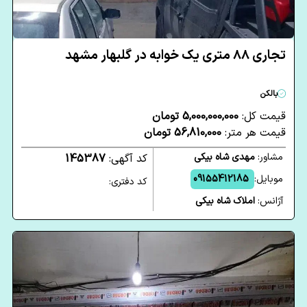
تجاری 88 متری یک خوابه در گلبهار مشهد
بالکن
قیمت کل:
5,000,000,000 تومان
قیمت هر متر:
56,810,000 تومان
مشاور:
مهدی شاه بیکی
کد آگهی:
145387
موبایل:
09155412185
کد دفتری:
آژانس:
املاک شاه بیکی