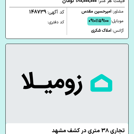
قیمت هر متر:
180,000,000 تومان
مشاور:
امیرحسین مقدس
کد آگهی:
148739
موبایل:
09101159100
کد دفتری:
آژانس:
املاک شکری
تجاری 38 متری در کشف مشهد