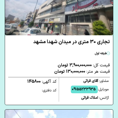
تجاری 30 متری در میدان شهدا مشهد
طبقه اول
قیمت کل:
3,900,000,000 تومان
قیمت هر متر:
130,000,000 تومان
مشاور:
آقای قرائی
کد آگهی:
145800
موبایل:
09155233935
کد دفتری:
آژانس:
املاک قرائی