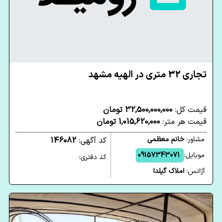
تجاری 32 متری در الهیه مشهد
قیمت کل:
32,500,000,000 تومان
قیمت هر متر:
1,015,620,000 تومان
مشاور:
خانم معظمی
کد آگهی:
146082
موبایل:
09157343071
کد دفتری:
آژانس:
املاک گیلدا