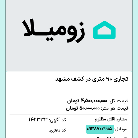
تجاری 90 متری در کشف مشهد
قیمت کل:
4,500,000,000 تومان
قیمت هر متر:
50,000,000 تومان
مشاور:
اقای مظلوم
کد آگهی:
142333
موبایل:
09387009915
کد دفتری: