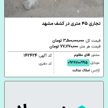
تجاری 45 متری در کشف مشهد
قیمت کل:
3,500,000,000 تومان
قیمت هر متر:
77,770,000 تومان
مشاور:
اقای مظلوم
کد آگهی:
142424
موبایل:
09387009915
کد دفتری:
آژانس:
املاک عدالت