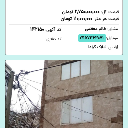
قیمت کل:
2,750,000,000 تومان
قیمت هر متر:
110,000,000 تومان
مشاور:
خانم معظمی
کد آگهی:
142150
موبایل:
09157343071
کد دفتری:
آژانس:
املاک گیلدا