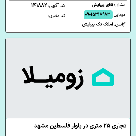
مشاور:
آقای پیرایش
کد آگهی:
141882
موبایل:
09015318983
کد دفتری:
آژانس:
املاک تک پیرایش
تجاری 25 متری در بلوار فلسطین مشهد