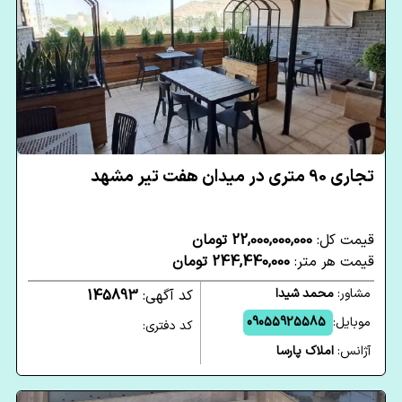
تجاری 90 متری در میدان هفت تیر مشهد
قیمت کل:
22,000,000,000 تومان
قیمت هر متر:
244,440,000 تومان
مشاور:
محمد شیدا
کد آگهی:
145893
موبایل:
09055925585
کد دفتری:
آژانس:
املاک پارسا