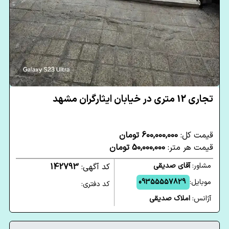
تجاری 12 متری در خیابان ایثارگران مشهد
قیمت کل:
600,000,000 تومان
قیمت هر متر:
50,000,000 تومان
مشاور:
آقای صدیقی
کد آگهی:
142793
موبایل:
09355557829
کد دفتری:
آژانس:
املاک صدیقی