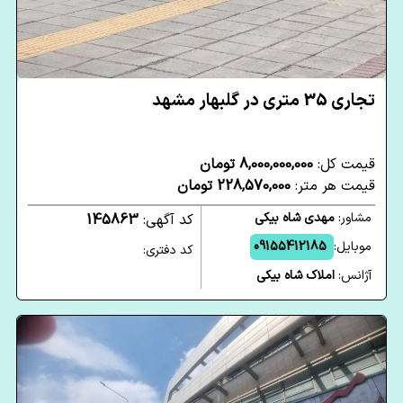
تجاری 35 متری در گلبهار مشهد
قیمت کل:
8,000,000,000 تومان
قیمت هر متر:
228,570,000 تومان
مشاور:
مهدی شاه بیکی
کد آگهی:
145863
موبایل:
09155412185
کد دفتری:
آژانس:
املاک شاه بیکی