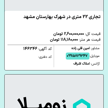
تجاری 22 متری در شهرک بهارستان مشهد
قیمت کل:
2,600,000,000 تومان
قیمت هر متر:
118,180,000 تومان
مشاور:
امین قلی زاده
کد آگهی:
146346
موبایل:
09915829347
کد دفتری:
آژانس:
املاک اشراف