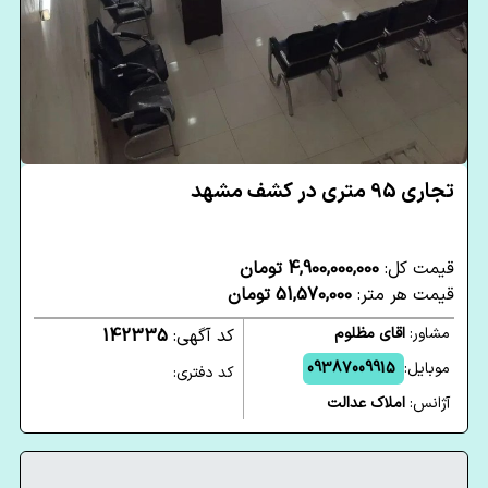
تجاری 95 متری در کشف مشهد
قیمت کل:
4,900,000,000 تومان
قیمت هر متر:
51,570,000 تومان
مشاور:
اقای مظلوم
کد آگهی:
142335
موبایل:
09387009915
کد دفتری:
آژانس:
املاک عدالت