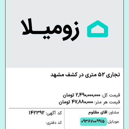
تجاری 52 متری در کشف مشهد
قیمت کل:
2,490,000,000 تومان
قیمت هر متر:
47,880,000 تومان
مشاور:
اقای مظلوم
کد آگهی:
142392
موبایل:
09387009915
کد دفتری: