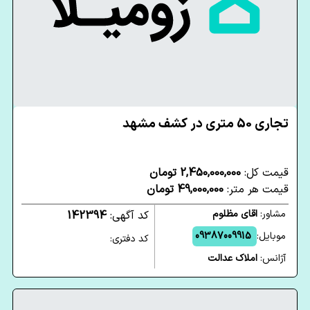
تجاری 50 متری در کشف مشهد
قیمت کل:
2,450,000,000 تومان
قیمت هر متر:
49,000,000 تومان
مشاور:
اقای مظلوم
کد آگهی:
142394
موبایل:
09387009915
کد دفتری:
آژانس:
املاک عدالت