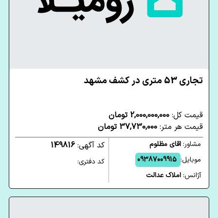
تجاری 53 متری در کشف مشهد
قیمت کل:
2,000,000,000 تومان
قیمت هر متر:
37,730,000 تومان
مشاور:
اقای مظلوم
کد آگهی:
149816
موبایل:
09387009915
کد دفتری:
آژانس:
املاک عدالت