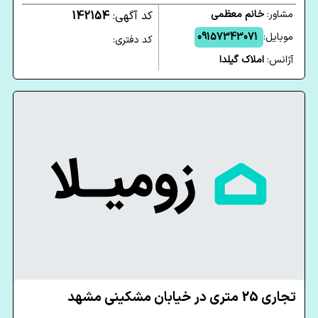
مشاور:
خانم معظمی
کد آگهی:
142154
موبایل:
09157343071
کد دفتری:
آژانس:
املاک گیلدا
تجاری 25 متری در خیابان مشکینی مشهد