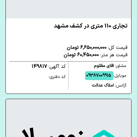
تجاری 110 متری در کشف مشهد
قیمت کل:
6,650,000,000 تومان
قیمت هر متر:
60,450,000 تومان
مشاور:
اقای مظلوم
کد آگهی:
149817
موبایل:
09387009915
کد دفتری:
آژانس:
املاک عدالت