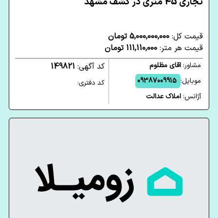
تجاری 45 متری در کشف مشهد
قیمت کل:
5,000,000,000 تومان
قیمت هر متر:
111,110,000 تومان
مشاور:
اقای مظلوم
کد آگهی:
149821
موبایل:
09387009915
کد دفتری:
آژانس:
املاک عدالت