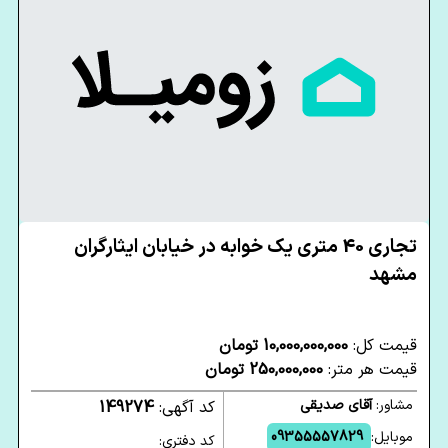
تجاری 40 متری یک خوابه در خیابان ایثارگران
مشهد
قیمت کل:
10,000,000,000 تومان
قیمت هر متر:
250,000,000 تومان
مشاور:
آقای صدیقی
کد آگهی:
149274
موبایل:
09355557829
کد دفتری: