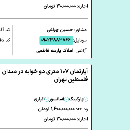
اجاره:
30,000,000 تومان
مشاور:
حسین چراغی
کد آگ
موبایل:
09023883866
کد دفت
آژانس:
املاک پارسه فاطمی
آپارتمان 107 متری دو خوابه در میدان
فلسطین تهران
پارکینگ
آسانسور
انباری
ودیعه:
1,400,000,000 تومان
اجاره:
30,000,000 تومان