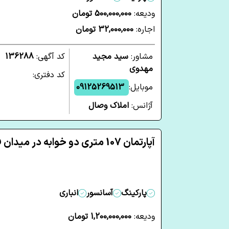
ودیعه:
500,000,000 تومان
اجاره:
32,000,000 تومان
مشاور:
سید مجید
کد آگهی:
136288
مهدوی
کد دفتری:
موبایل:
09125269513
آژانس:
املاک وصال
آپارتمان 107 متری دو خوابه در میدان فلسطین تهران
پارکینگ
آسانسور
انباری
ودیعه:
1,200,000,000 تومان