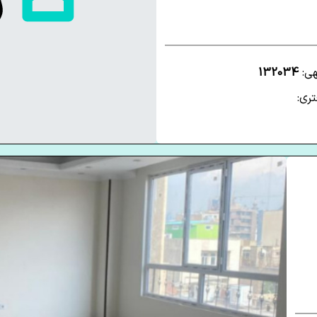
هی:
132034
ری: