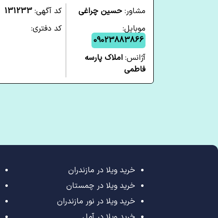
مشاور:
حسین چراغی
کد آگهی:
131233
موبایل:
کد دفتری:
09023883866
آژانس:
املاک پارسه
فاطمی
خرید ویلا در مازندران
خرید ویلا در چمستان
خرید ویلا در نور مازندران
خرید ویلا در آمل