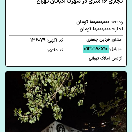
تجاری 16 متری در شهرک اکباتان تهران
ودیعه:
100,000,000 تومان
اجاره:
10,000,000 تومان
مشاور:
فردین جعفری
کد آگهی:
136079
موبایل:
09193176590
کد دفتری:
آژانس:
املاک‌ تهرانی