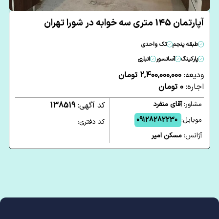
آپارتمان 145 متری سه خوابه در شورا تهران
طبقه پنجم
تک واحدی
پارکینگ
آسانسور
انباری
ودیعه:
2,400,000,000 تومان
اجاره:
0 تومان
مشاور:
آقای منفرد
کد آگهی:
138519
موبایل:
09128282230
کد دفتری:
آژانس:
مسکن امیر