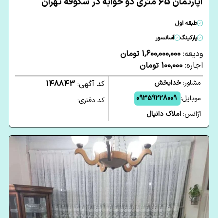
آپارتمان 65 متری دو خوابه در شکوفه تهران
طبقه اول
پارکینگ
آسانسور
ودیعه:
1,600,000,000 تومان
اجاره:
100,000 تومان
مشاور:
خدابخش
کد آگهی:
148843
موبایل:
09359228009
کد دفتری:
آژانس:
املاک دانیال