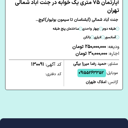
آپارتمان 75 متری یک خوابه در جنت آباد شمالی
تهران
جنت آباد شمالی (آبشناسان تا سیمون بولیوار)کوچ...
طبقه دوم
چهار واحدی
ساختمان پنج طبقه
آسانسور
انباری
بالکن
ودیعه:
250,000,000 تومان
اجاره:
30,000,000 تومان
مشاور:
حمید رضا میرزا بیگی
کد آگهی:
130091
موبایل:
09155263352
کد دفتری:
آژانس:
املاک طهران