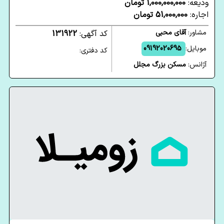
ودیعه:
1,000,000,000 تومان
اجاره:
51,000,000 تومان
مشاور:
آقای محبی
کد آگهی:
131922
موبایل:
09192020695
کد دفتری:
آژانس:
مسکن بزرگ مجلل