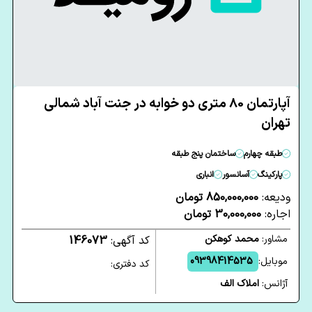
آپارتمان 80 متری دو خوابه در جنت آباد شمالی
تهران
طبقه چهارم
ساختمان پنج طبقه
پارکینگ
آسانسور
انباری
ودیعه:
850,000,000 تومان
اجاره:
30,000,000 تومان
مشاور:
محمد کوهکن
کد آگهی:
146073
موبایل:
09398414535
کد دفتری:
آژانس:
املاک الف