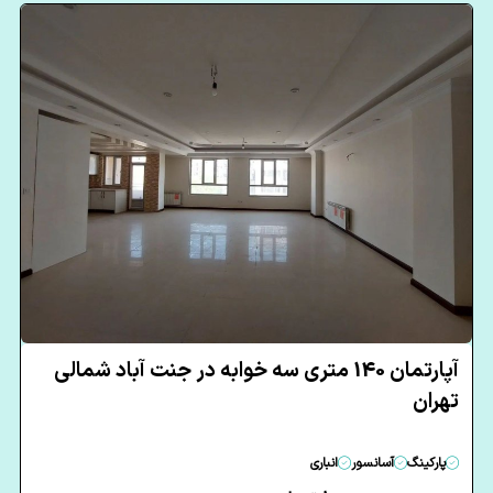
آپارتمان 140 متری سه خوابه در جنت آباد شمالی
تهران
پارکینگ
آسانسور
انباری