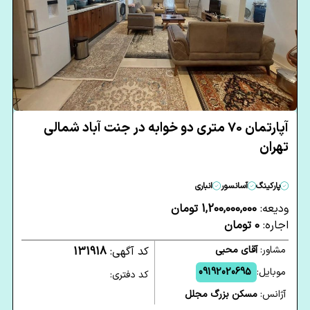
آپارتمان 70 متری دو خوابه در جنت آباد شمالی
تهران
پارکینگ
آسانسور
انباری
ودیعه:
1,200,000,000 تومان
اجاره:
0 تومان
مشاور:
آقای محبی
کد آگهی:
131918
موبایل:
09192020695
کد دفتری:
آژانس:
مسکن بزرگ مجلل