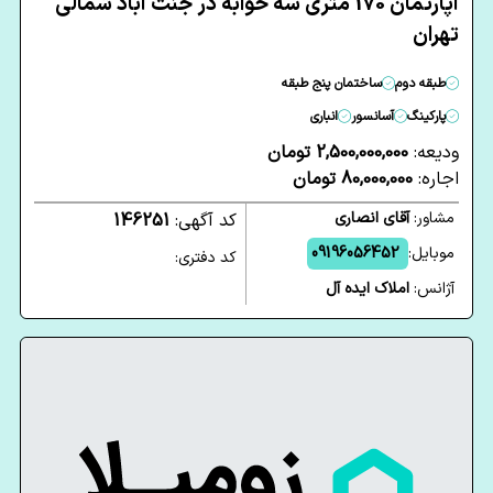
آپارتمان 170 متری سه خوابه در جنت آباد شمالی
تهران
طبقه دوم
ساختمان پنج طبقه
پارکینگ
آسانسور
انباری
ودیعه:
2,500,000,000 تومان
اجاره:
80,000,000 تومان
مشاور:
آقای انصاری
کد آگهی:
146251
موبایل:
09196056452
کد دفتری:
آژانس:
املاک ایده آل