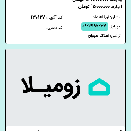
اجاره:
15,000,000 تومان
مشاور:
آریا اعتماد
کد آگهی:
130127
موبایل:
09219195234
کد دفتری:
آژانس:
املاک طهران