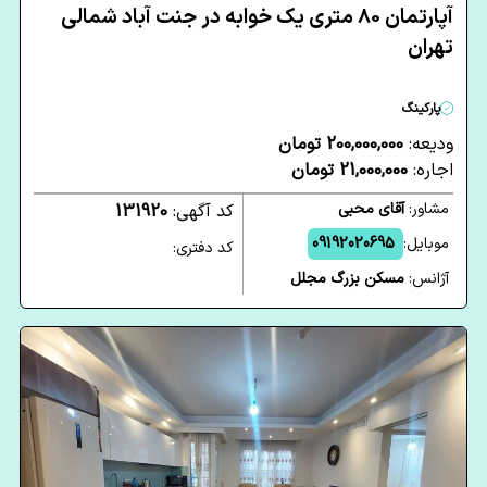
آپارتمان 80 متری یک خوابه در جنت آباد شمالی
تهران
پارکینگ
ودیعه:
200,000,000 تومان
اجاره:
21,000,000 تومان
مشاور:
آقای محبی
کد آگهی:
131920
موبایل:
09192020695
کد دفتری:
آژانس:
مسکن بزرگ مجلل