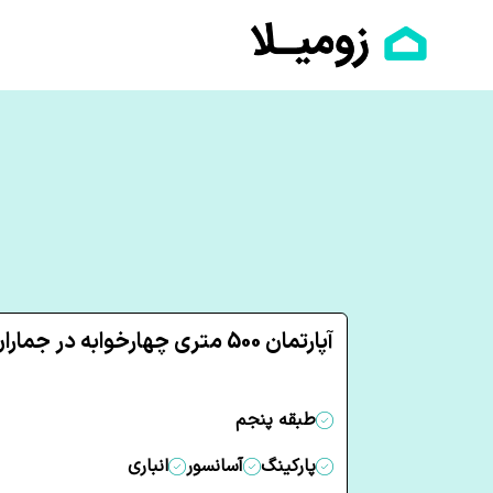
آپارتمان 500 متری چهارخوابه در جماران تهران
طبقه پنجم
پارکینگ
آسانسور
انباری