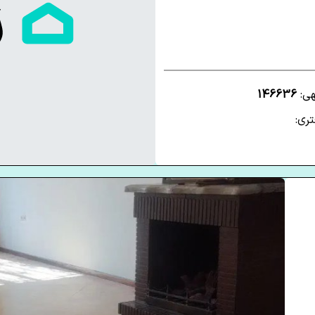
هی:
146636
ری: