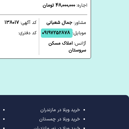
اجاره:
48,000,000 تومان
مشاور:
جمال شعبانی
کد آگهی:
138017
موبایل:
09197252878
کد دفتری:
آژانس:
املاک مسکن
سروستان
خرید ویلا در مازندران
خرید ویلا در چمستان
خرید ویلا در نور مازندران