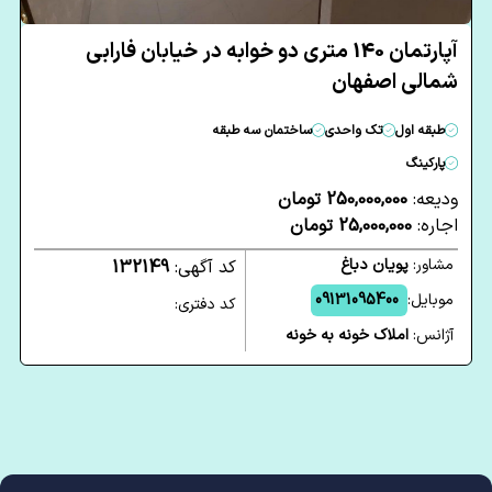
آپارتمان 140 متری دو خوابه در خیابان فارابی
شمالی اصفهان
طبقه اول
تک واحدی
ساختمان سه طبقه
پارکینگ
ودیعه:
250,000,000 تومان
اجاره:
25,000,000 تومان
مشاور:
پویان دباغ
کد آگهی:
132149
موبایل:
09131095400
کد دفتری:
آژانس:
املاک خونه به خونه