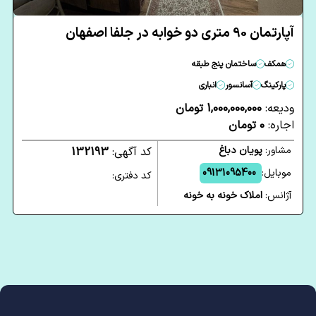
آپارتمان 90 متری دو خوابه در جلفا اصفهان
همکف
ساختمان پنج طبقه
پارکینگ
آسانسور
انباری
ودیعه:
1,000,000,000 تومان
اجاره:
0 تومان
مشاور:
پویان دباغ
کد آگهی:
132193
موبایل:
09131095400
کد دفتری:
آژانس:
املاک خونه به خونه