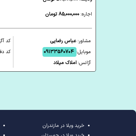
اجاره:
85,000,000 تومان
مشاور:
عباس رضایی
کد آگ
موبایل:
09133560704
کد دفت
آژانس:
املاک میلاد
خرید ویلا در مازندران
خرید ویلا در چمستان