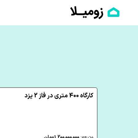
کارگاه 400 متری در فاز 2 یزد
ودیعه:
200,000,000 تومان