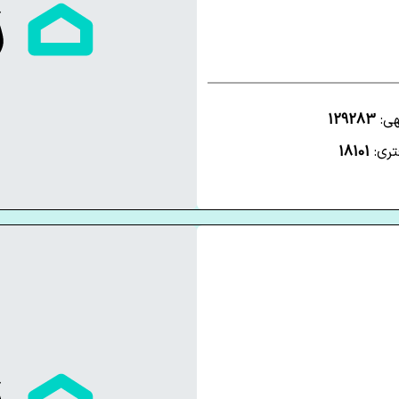
هی:
129283
تری:
18101