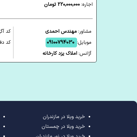
اجاره:
220,000,000 تومان
مشاور:
مهندس احمدی
کد آگ
موبایل:
09100794030
کد دف
آژانس:
املاک یزد کارخانه
خرید ویلا در مازندران
خرید ویلا در چمستان
خرید ویلا در نور مازندران