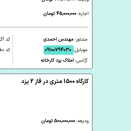
اجاره:
45,000,000 تومان
مشاور:
مهندس احمدی
کد آگ
موبایل:
09100794030
کد دف
آژانس:
املاک یزد کارخانه
کارگاه 1500 متری در فاز 2 یزد
ودیعه:
500,000,000 تومان