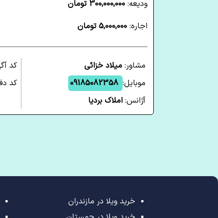
ودیعه:
300,000,000 تومان
اجاره:
5,000,000 تومان
مشاور:
میلاد خزائی
کد آگ
موبایل:
09185082358
کد دفت
آژانس:
املاک بردیا
خرید ویلا در مازندران
خرید ویلا در چمستان