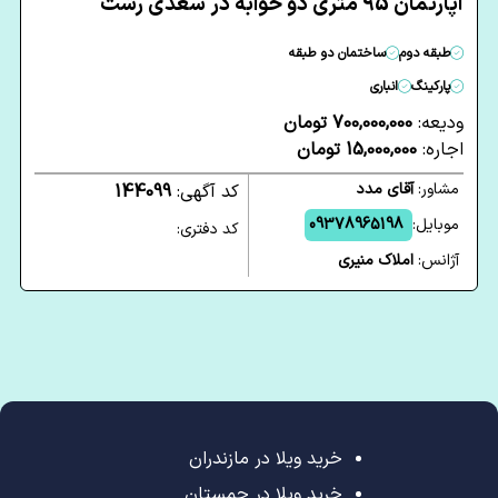
آپارتمان 95 متری دو خوابه در سعدی رشت
طبقه دوم
ساختمان دو طبقه
پارکینگ
انباری
ودیعه:
700,000,000 تومان
اجاره:
15,000,000 تومان
مشاور:
آقای مدد
کد آگهی:
144099
موبایل:
09378965198
کد دفتری:
آژانس:
املاک منیری
خرید ویلا در مازندران
خرید ویلا در چمستان