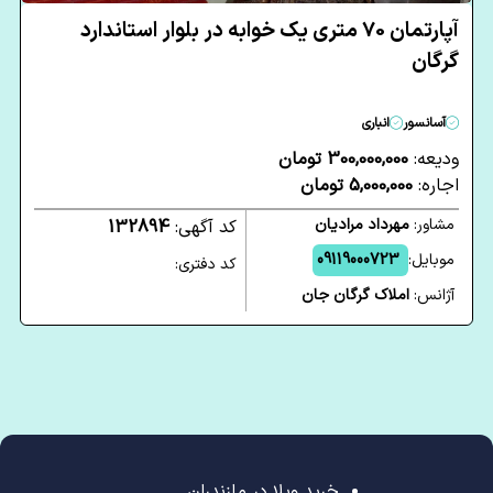
آپارتمان 70 متری یک خوابه در بلوار استاندارد
گرگان
آسانسور
انباری
ودیعه:
300,000,000 تومان
اجاره:
5,000,000 تومان
مشاور:
مهرداد مرادیان
کد آگهی:
132894
موبایل:
09119000723
کد دفتری:
آژانس:
املاک گرگان جان
خرید ویلا در مازندران