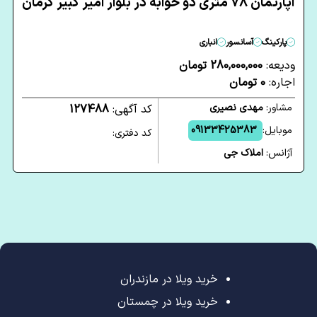
آپارتمان 78 متری دو خوابه در بلوار امیر کبیر کرمان
پارکینگ
آسانسور
انباری
ودیعه:
280,000,000 تومان
اجاره:
0 تومان
مشاور:
مهدی نصیری
کد آگهی:
127488
موبایل:
09133425383
کد دفتری:
آژانس:
املاک جی
خرید ویلا در مازندران
خرید ویلا در چمستان