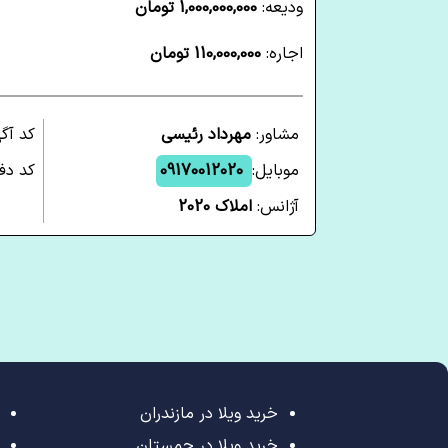
ودیعه:
1,000,000,000 تومان
اجاره:
110,000,000 تومان
مشاور:
مهرداد رئیسی
کد آگ
موبایل:
09170012020
کد دفت
آژانس:
املاک 2020
خرید ویلا در مازندران
خرید ویلا در چمستان