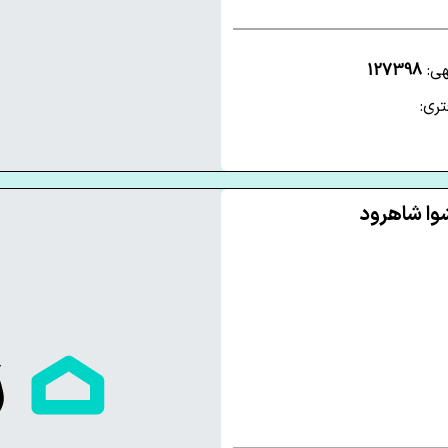
هی:
127398
ری: