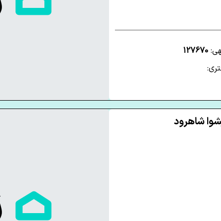
هی:
127670
ری: