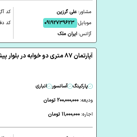
مشاور:
علی گرزین
کد آگ
موبایل:
09192739623
کد دفت
آژانس:
ایران ملک
آپارتمان 87 متری دو خوابه در بلوار پیشوا شاهرود
پارکینگ
آسانسور
انباری
ودیعه:
200,000,000 تومان
اجاره:
11,000,000 تومان