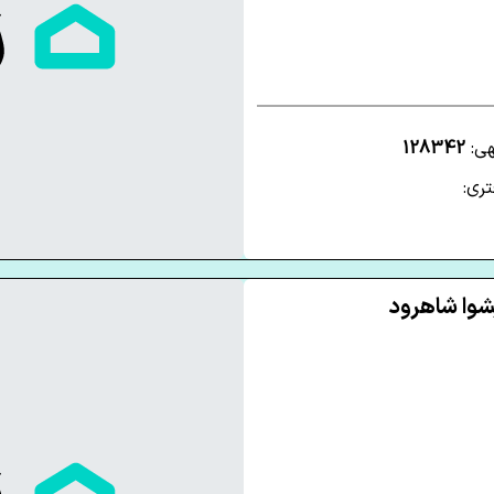
هی:
128342
ری: