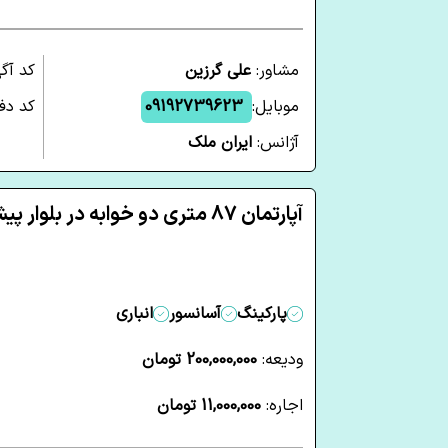
مشاور:
علی گرزین
کد آگ
موبایل:
09192739623
کد دفت
آژانس:
ایران ملک
آپارتمان 87 متری دو خوابه در بلوار پیشوا شاهرود
پارکینگ
آسانسور
انباری
ودیعه:
200,000,000 تومان
اجاره:
11,000,000 تومان