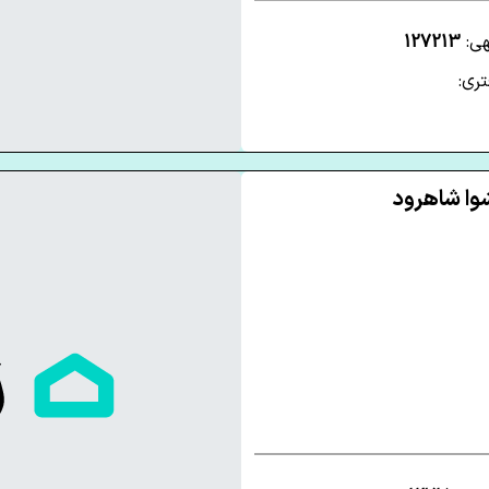
هی:
127213
ری: