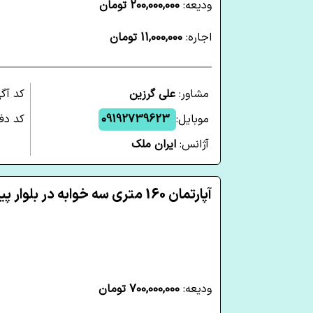
ودیعه:
200,000,000 تومان
اجاره:
11,000,000 تومان
مشاور:
علی گرزین
کد آگ
موبایل:
09192739623
کد دفت
آژانس:
ایران ملک
آپارتمان 160 متری سه خوابه در بلوار پیشوا شاهرود
ودیعه:
700,000,000 تومان