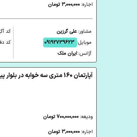
اجاره:
3,000,000 تومان
مشاور:
علی گرزین
کد آگ
موبایل:
09192739623
کد دفت
آژانس:
ایران ملک
آپارتمان 160 متری سه خوابه در بلوار پیشوا شاهرود
ودیعه:
700,000,000 تومان
اجاره:
3,000,000 تومان