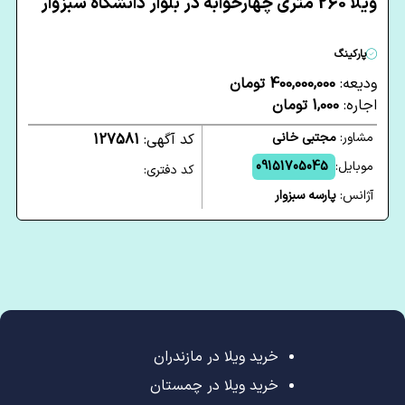
ویلا 260 متری چهارخوابه در بلوار دانشگاه سبزوار
پارکینگ
ودیعه:
400,000,000 تومان
اجاره:
1,000 تومان
مشاور:
مجتبی خانی
کد آگهی:
127581
موبایل:
09151705045
کد دفتری:
آژانس:
پارسه سبزوار
خرید ویلا در مازندران
خرید ویلا در چمستان