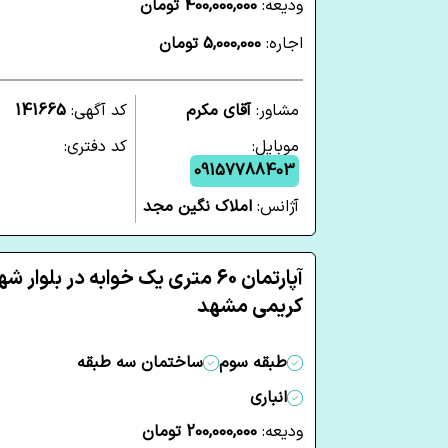
ودیعه:
400,000,000 تومان
اجاره:
5,000,000 تومان
مشاور:
آقای مکرم
کد آگهی:
141665
موبایل:
کد دفتری:
09157788403
آژانس:
املاک نگین مجد
آپارتمان 60 متری یک خوابه در بلوار ش
کریمی مشهد
طبقه سوم
ساختمان سه طبقه
انباری
ودیعه:
200,000,000 تومان