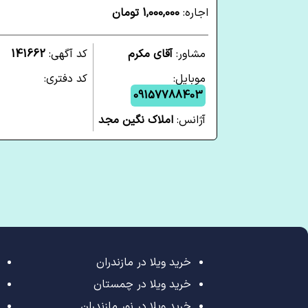
اجاره:
1,000,000 تومان
مشاور:
آقای مکرم
کد آگهی:
141662
موبایل:
کد دفتری:
09157788403
آژانس:
املاک نگین مجد
خرید ویلا در مازندران
خرید ویلا در چمستان
خرید ویلا در نور مازندران