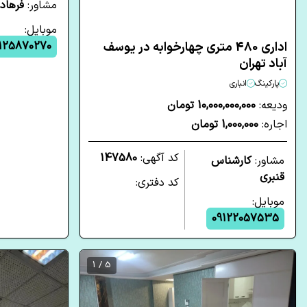
مشاور:
فرهاد
موبایل:
125870270
اداری 480 متری چهارخوابه در یوسف
آباد تهران
پارکینگ
انباری
ودیعه:
10,000,000,000 تومان
اجاره:
1,000,000 تومان
کد آگهی:
147580
مشاور:
کارشناس
قنبری
کد دفتری:
موبایل:
09122057535
5 / 1