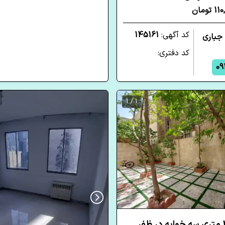
تومان
کد آگهی:
145161
 جباری
کد دفتری:
09
1 / 1
آپارتمان 140 متری سه خوابه در ظفر