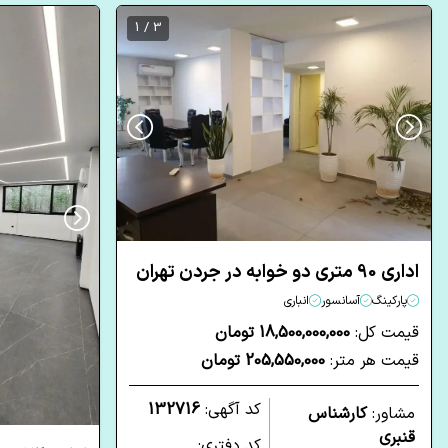
3 / 1
اداری 90 متری دو خوابه در جردن تهران
پارکینگ
آسانسور
انباری
قیمت کل:
18,500,000,000 تومان
قیمت هر متر:
205,550,000 تومان
کد آگهی:
132716
مشاور:
کارشناس
قنبری
کد دفتری: