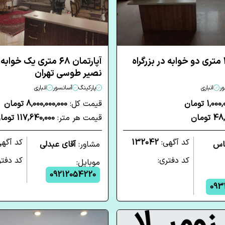
آپارتمان 105 متری دو خوابه در بزرگراه
آپارتمان 68 متری یک خو
نصیر طوسی تهران
ر
انباری
پارکینگ
آسانسور
انباری
1,0 تومان
قیمت کل:
8,000,000,000 تومان
تومان
قیمت هر متر:
117,640,000 تومان
کد آگهی:
132042
کد آگه
اس
مشاور:
آقای عبدلی
کد دفتری:
کد دفتر
موبایل:
09212054220
093