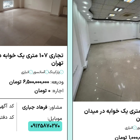
تجاری 107 متری یک خواب
تهران
پارکینگ
آسانسور
انباری
ودیعه:
6,500,000,000 تومان
اجاره:
0 تومان
کد آگه
مشاور:
فرهاد جباری
اری 125 متری یک خوابه در میدان
کد دفتر
ن
موبایل:
09125870270
ر
انباری
1,0 تومان