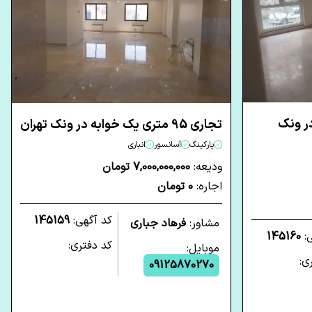
ه در ونک
تجاری 95 متری یک خوابه در ونک تهران
پارکینگ
آسانسور
انباری
ودیعه:
7,000,000,000 تومان
اجاره:
0 تومان
کد آگهی:
145159
مشاور:
فرهاد جباری
ی:
145160
کد دفتری:
موبایل:
ی:
09125870270