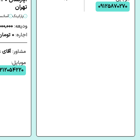
09125870270
تهران
پارکینگ
آسانسو
ودیعه:
00,000,000
اجاره:
0 تومان
مشاور:
آقای 
موبایل:
212054220