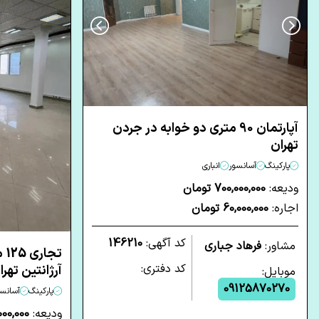
آپارتمان 90 متری دو خوابه در جردن
تهران
پارکینگ
آسانسور
انباری
ودیعه:
700,000,000 تومان
اجاره:
60,000,000 تومان
کد آگهی:
146210
مشاور:
فرهاد جباری
تج
کد دفتری:
آرژانتین تهرا
موبایل:
09125870270
پارکینگ
آسانسو
ودیعه:
00,000,000