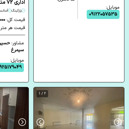
اداری 72 متری یک خوابه در جردن تهران
موبایل:
پارکینگ
آسانسو
09122057535
قیمت کل:
,000
قیمت هر متر:
مشاور:
حسین
سیمرغ
موبایل:
925179049
2 / 1