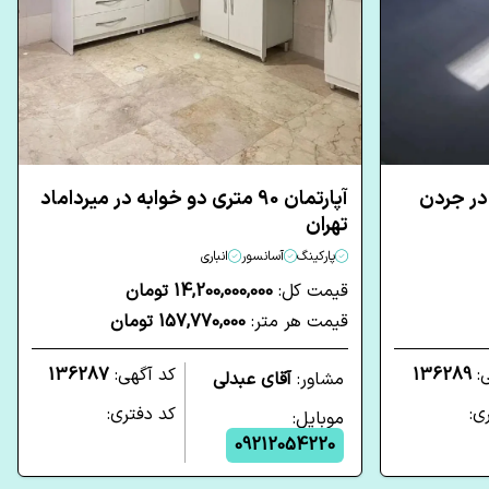
وابه در جردن
آپارتمان 90 متری دو خوابه در میرداماد
تهران
پارکینگ
آسانسور
انباری
قیمت کل:
14,200,000,000 تومان
قیمت هر متر:
157,770,000 تومان
ی:
136289
کد آگهی:
136287
مشاور:
آقای عبدلی
ی:
کد دفتری:
موبایل:
09212054220