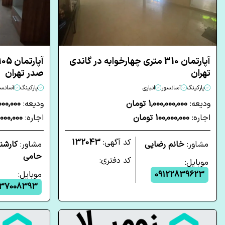
آپارتمان 310 متری چهارخوابه در گاندی
تهران
صدر تهران
پارکینگ
آسانسور
انباری
پارکینگ
آسانسو
ودیعه:
1,000,000,000 تومان
ودیعه:
00,000,000
اجاره:
100,000,000 تومان
اجاره:
48,000,000 
کد آگهی:
132043
مشاور:
خانم رضایی
مشاور:
کارشن
حامی
کد دفتری:
موبایل:
09122839623
موبایل:
37008393