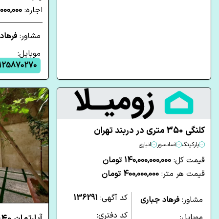
اجاره:
110,000,000 
مشاور:
فرهاد
موبایل:
125870270
کلنگی 350 متری در دربند تهران
پارکینگ
آسانسور
انباری
قیمت کل:
140,000,000,000 تومان
قیمت هر متر:
400,000,000 تومان
کد آگهی:
136291
مشاور:
فرهاد جباری
کد دفتری:
موبایل: