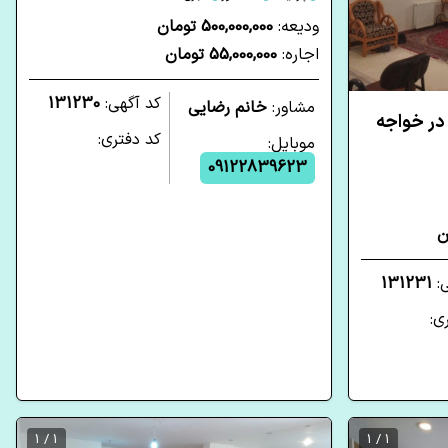
ودیعه:
500,000,000 تومان
اجاره:
55,000,000 تومان
کد آگهی:
131230
مشاور:
خانم رضایی
ابه در خواجه
کد دفتری:
موبایل:
09122839623
ی:
131231
ی:
1 / 1
1 / 1