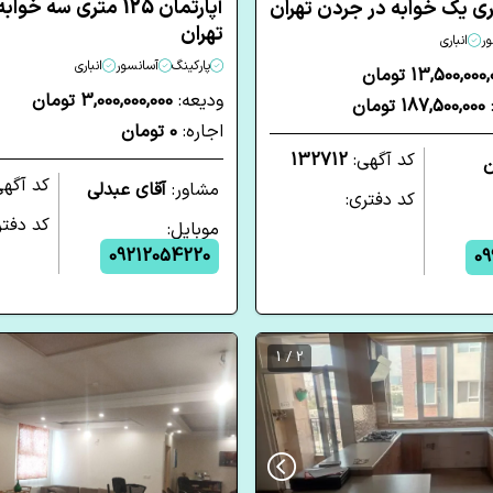
آپارتمان 125 متری سه خ
تهران
ر
انباری
پارکینگ
آسانسور
انباری
13,500,000 تومان
ودیعه:
3,000,000,000 تومان
187,500,000 تومان
اجاره:
0 تومان
کد آگهی:
132712
کد آگه
مشاور:
آقای عبدلی
کد دفتری:
کد دفتر
موبایل:
09212054220
09
2 / 1