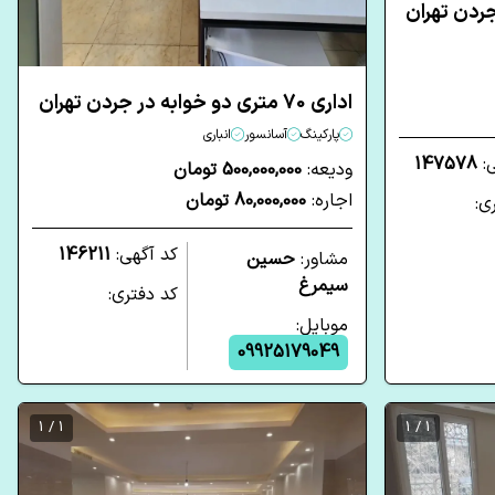
اداری 70 متری دو خوابه در جردن تهران
پارکینگ
آسانسور
انباری
ی:
147578
ودیعه:
500,000,000 تومان
اجاره:
80,000,000 تومان
ی:
کد آگهی:
146211
مشاور:
حسین
سیمرغ
کد دفتری:
موبایل:
09925179049
1 / 1
1 / 1