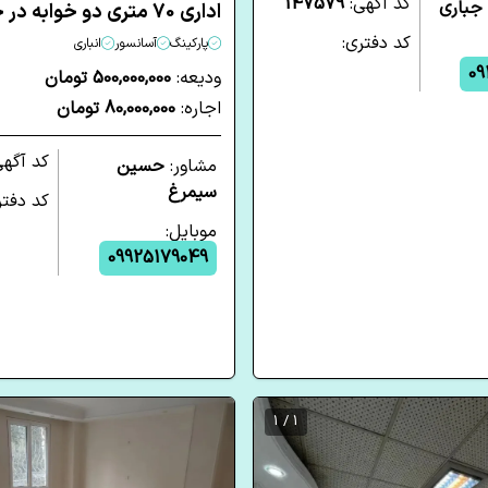
کد آگهی:
147579
 جباری
اداری 70 متری دو خوابه در جردن تهران
کد دفتری:
پارکینگ
آسانسور
انباری
09
ودیعه:
500,000,000 تومان
اجاره:
80,000,000 تومان
کد آگه
مشاور:
حسین
سیمرغ
کد دفتر
موبایل:
09925179049
1 / 1