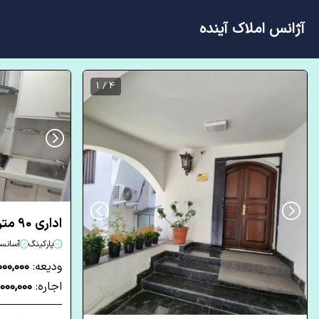
آژانس املاک آینده
4 / 1
اداری 90 متری دو خوابه در جردن تهران
پارکینگ
آسانسو
ودیعه:
00,000,000
اجاره:
60,000,000 ت