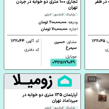
وابه در ظفر
تجاری 100 متری دو خوابه در جردن
تهران
پارکینگ
آسانسور
انباری
ودیعه:
200,000,000 تومان
اجاره:
70,000,000 تومان
ی:
132045
کد آگهی:
132044
مشاور:
حسین
سیمرغ
ی:
کد دفتری:
موبایل:
09925179049
1 / 1
آپارتمان 135 متری دو خوابه در
میرداماد تهران
پارکینگ
آسانسور
انباری