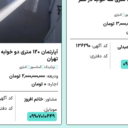
ر
انباری
3,0 تومان
کد آگهی:
136290
عبدلی
آپارتمان 120 متری دو خ
کد دفتری:
تهران
09
پارکینگ
آسانسور
انباری
ودیعه:
2,000,000,000 تومان
اجاره:
0 تومان
کد آگه
مشاور:
خانم افروز
کد دفتر
موبایل:
09907010649