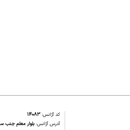
کد آژانس:
14083
آدرس آژانس:
بلوار معلم جنب س