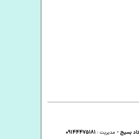
تاد بسیج -
مدیریت :
09144475181