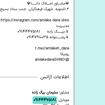
💎مشـــاور امــــلاک دانــــــا💎
📌اشنویه. شهرک فرهنگیان. جنب ستاد بسیج
https://instagram.com/amlake.dana.shno
مدیــریت
📱:بیــــــگ زاده 09144475181
📱پشــــــتوانه 09147910035
t.me//amlakeh_dana
روبیکا
@amlakedanaSHNO1
اطلاعات آژانس
مشاور:
سلیمان بیگ زاده
موبایل:
09144475181