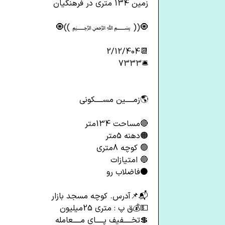
زمین 134 متری در فرهنگیان
🧿(( ﷽ ))🧿
📆2/12/404
🛎️7333
🌎زمـــــین مســـــکونی
🔴مساحت 134متر
🟠دهنه 5متر
🟢 کوچه 8متری
🔵 امتیازات
⚫فاضلاب رو
📬📌آدرس. کوچه مسجد بازار
💵💰ق پ : متری 25میلیون
💲تخـــــفیف پـــــای مـــــعامله