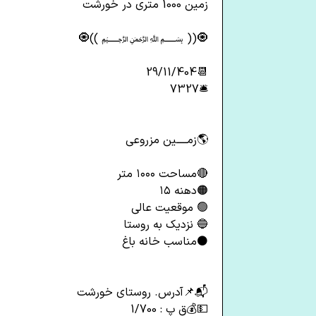
زمین 1000 متری در خورشت
🧿(( ﷽ ))🧿
📆29/11/404
🛎️7327
🌎زمـــــین مزروعی
🔴مساحت ۱۰۰۰ متر
🟠دهنه ۱۵
🟢 موقعیت عالی
🔵 نزدیک به روستا
⚫مناسب خانه باغ
📬📌آدرس. روستای خورشت
💵💰ق پ : 1/700