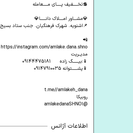
💲تخـــــفیف پـــــای مـــــعامله
💎مشـــاور امــــلاک دانــــــا💎
📌اشنویه. شهرک فرهنگیان. جنب ستاد بسیج
📲
https://instagram.com/amlake.dana.shno
مدیــریت
📱:بیــــــگ زاده 09144475181
📱پشــــــتوانه 09147910035
t.me//amlakeh_dana
روبیکا
@amlakedanaSHNO1
اطلاعات آژانس