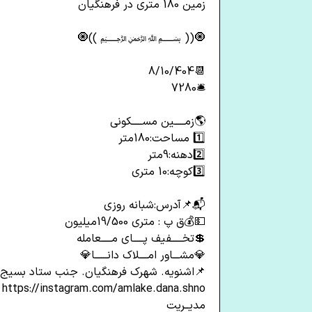
زمین 180 متری در فرهنگیان
🧿(( ﷽ ))🧿
📆8/10/404
🛎️7280
🌎زمـــــین مســـــکونی
1️⃣ مساحت:180متر
2️⃣دهنه:9متر
3️⃣کوچه:10 متری
📬📌آدرس:شبانه روزی
💵💰ق پ : متری 19/500میلیون
💲تخـــــفیف پـــــای مـــــعامله
💎مشـــاور امــــلاک دانــــــا💎
📌اشنویه. شهرک فرهنگیان. جنب ستاد بسیج
https://instagram.com/amlake.dana.shno
مدیــریت