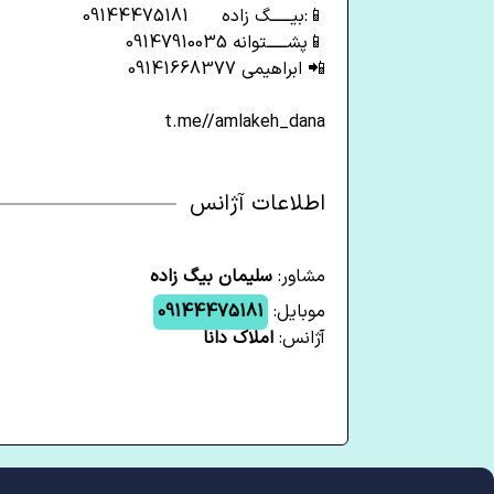
📱:بیــــــگ زاده 09144475181
📱پشــــــتوانه 09147910035
📲 ابراهیمی 09141668377
t.me//amlakeh_dana
اطلاعات آژانس
مشاور:
سلیمان بیگ زاده
موبایل:
09144475181
آژانس:
املاک دانا