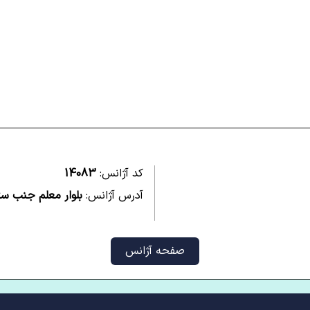
کد آژانس:
14083
آدرس آژانس:
بلوار معلم جنب س
صفحه آژانس