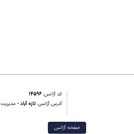
کد آژانس:
14596
آدرس آژانس:
تازه آباد -
مدیریت 
صفحه آژانس