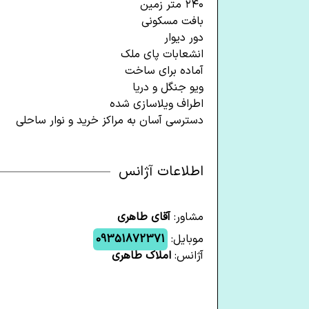
۲۴۰ متر زمین
بافت مسکونی
دور دیوار
انشعابات پای ملک
آماده برای ساخت
ویو جنگل و دریا
اطراف ویلاسازی شده
دسترسی آسان به مراکز خرید و نوار ساحلی‌
اطلاعات آژانس
مشاور:
آقای طاهری
موبایل:
09351872371
آژانس:
املاک طاهری