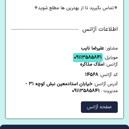
⚜️تماس بگیرید تا از بهترین ها مطلع شوید⚜️
اطلاعات آژانس
مشاور:
علیرضا نایب
موبایل:
09113585841
آژانس:
املاک مذاکره
کد آژانس:
14568
آدرس آژانس:
خیابان استادمعین نبش کوچه ۳۱ -
مدیریت :
09113585841
صفحه آژانس