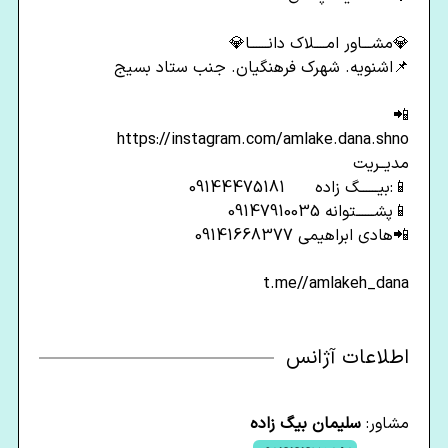
💎مشـــاور امــــلاک دانــــــا💎
📌اشنویه. شهرک فرهنگیان. جنب ستاد بسیج
📲
https://instagram.com/amlake.dana.shno
مدیــریت
📱:بیــــــگ زاده 09144475181
📱پشــــــتوانه 09147910035
📲هادی ابراهیمی 09141668377
t.me//amlakeh_dana
اطلاعات آژانس
مشاور:
سلیمان بیگ زاده