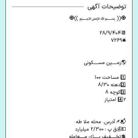
توضیحات آگهی
🧿(( ﷽ ))🧿
📆28/9/404
🛎️7269
🌎زمـــــین مســـــکونی
1️⃣ مساحت 100
2️⃣دهنه 8/30
3️⃣کوچه 8
4️⃣۲ امتیاز
📬📌آدرس. محله ملا طه
💵💰ق پ : 2/300 میلیارد
💲تخـــــفیف پـــــای مـــــعامله