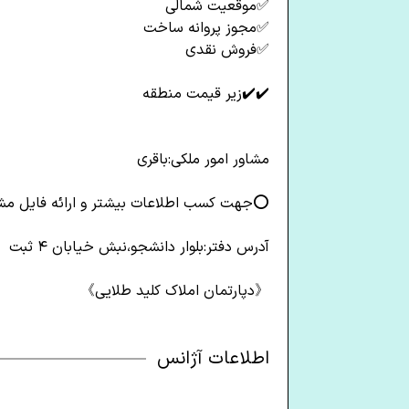
✅️موقعیت شمالی
✅️مجوز پروانه ساخت
✅️فروش نقدی
✔️✔️زیر قیمت منطقه
مشاور امور ملکی:باقری
⭕️جهت کسب اطلاعات بیشتر و ارائه فایل مشا
آدرس دفتر:بلوار دانشجو،نبش خیابان ۴ ثبت
《دپارتمان املاک کلید طلایی》
اطلاعات آژانس