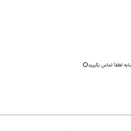
به لطفآ تماس بگیرید⭕️