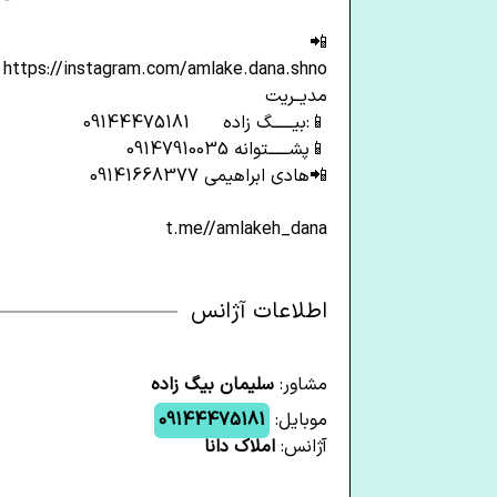
📲
https://instagram.com/amlake.dana.shno
مدیــریت
📱:بیــــــگ زاده 09144475181
📱پشــــــتوانه 09147910035
📲هادی ابراهیمی 09141668377
t.me//amlakeh_dana
اطلاعات آژانس
مشاور:
سلیمان بیگ زاده
موبایل:
09144475181
آژانس:
املاک دانا