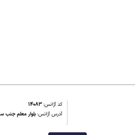
کد آژانس:
14083
آدرس آژانس:
بلوار معلم جنب س