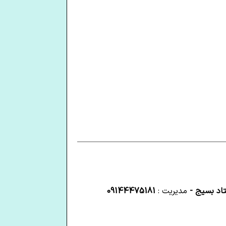
تاد بسیج -
مدیریت :
09144475181