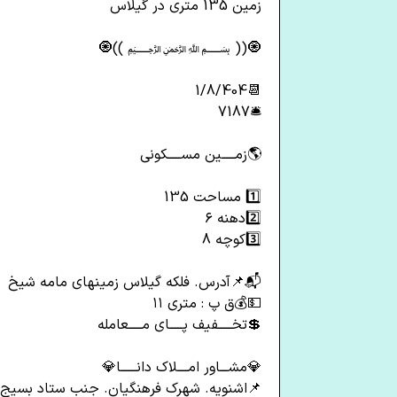
زمین 135 متری در گیلاس
🧿(( ﷽ ))🧿
📆1/8/404
🛎️7187
🌎زمـــــین مســـــکونی
1️⃣ مساحت 135
2️⃣دهنه ۶
3️⃣کوچه 8
📬📌آدرس. فلکه گیلاس زمینهای مامه شیخ
💵💰ق پ : متری ۱۱
💲تخـــــفیف پـــــای مـــــعامله
💎مشـــاور امــــلاک دانــــــا💎
📌اشنویه. شهرک فرهنگیان. جنب ستاد بسیج