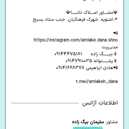
💎مشـــاور امــــلاک دانــــــا💎
📌اشنویه. شهرک فرهنگیان. جنب ستاد بسیج
📲
https://instagram.com/amlake.dana.shno
مدیــریت
📱:بیــــــگ زاده 09144475181
📱پشــــــتوانه 09147910035
📲هادی ابراهیمی 09141668377
t.me//amlakeh_dana
اطلاعات آژانس
مشاور:
سلیمان بیگ زاده