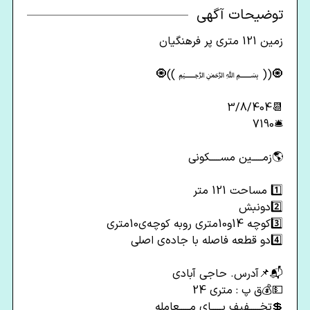
توضیحات آگهی
زمین 121 متری پر فرهنگیان
🧿(( ﷽ ))🧿
📆3/8/404
🛎️7190
🌎زمـــــین مســـــکونی
1️⃣ مساحت 121 متر
2️⃣دونبش
3️⃣کوچه 14و10متری روبه کوچه‌ی10متری
4️⃣دو قطعه فاصله با جاده‌ی اصلی
📬📌آدرس. حاجی آبادی
💵💰ق پ : متری 24
💲تخـــــفیف پـــــای مـــــعامله