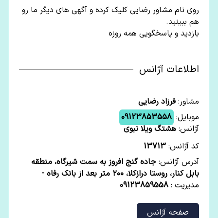
روی نام مشاور رضایی کلیک کرده و آگهی های دیگر ما رو
هم ببینید.
بازدید و پاسخگویی همه روزه
اطلاعات آژانس
مشاور:
فرزاد رضایی
موبایل:
09123853558
آژانس:
هشتگ ویلا نبوی
کد آژانس:
13713
آدرس آژانس:
جاده گنج افروز به سمت شیرگاه، منطقه
بابل کنار، روستا درازکلا، ۲۰۰ متر بعد از بانک رفاه -
مدیریت :
09123859558
صفحه آژانس