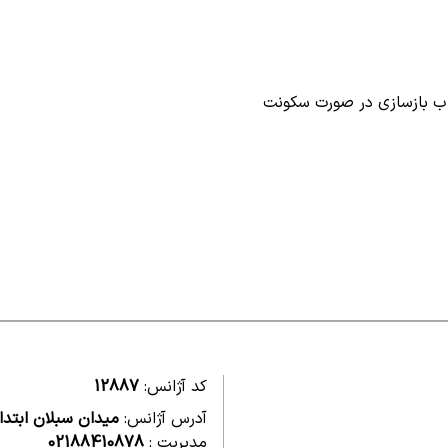
کد آژانس:
12887
آدرس آژانس:
میدان سبلان ابتدای 
مدیریت :
02188410878