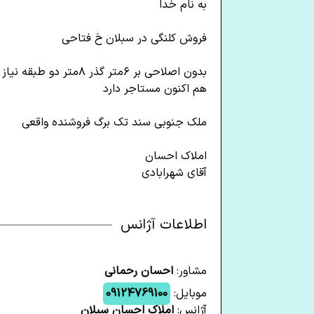
به نام خدا
فروش کلنگی در سبلان خ فتاحی
بدون اصلاحی بر ۶متر گذر ۸متر دو طبقه نیاز ب بازسازی در صورت سکونت
هم اکنون مستاجر دارد
ملک جنوبی سند تک برگ فروشنده واقعی
املاک احسان
آقای شهرابادی
اطلاعات آژانس
مشاور:
احسان رحمانی
موبایل:
09124769100
آژانس:
املاک احسان سبلان