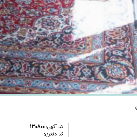
کد آگهی:
130800
کد دفتری: