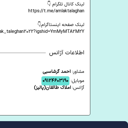
لینک کانال تلگرام 👇
https://t.me/amlaktalaghan
لینک صفحه اینستاگرام👇
mlak_taleghan2022?igshid=YmMyMTA2M2Y=
اطلاعات آژانس
مشاور:
احمد گرشاسبی
موبایل:
09124603190
آژانس:
املاک طالقان(پالیز)