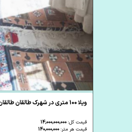
ویلا 100 متری در شهرک طالقان طالقان
قیمت کل:
14,000,000,000
قیمت هر متر:
140,000,000