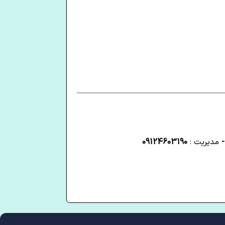
-
مدیریت :
09124603190