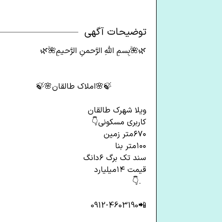
توضیحات آگهی
🍃🌸املاک طالقان🌸🍃
ویلا شهرک طالقان
کاربری مسکونی👇
۶۷۰متر زمین
۱۰۰متر بنا
سند تک برگ ۶دانگ
قیمت ۱۴میلیارد
.👇
📲0912-4603190