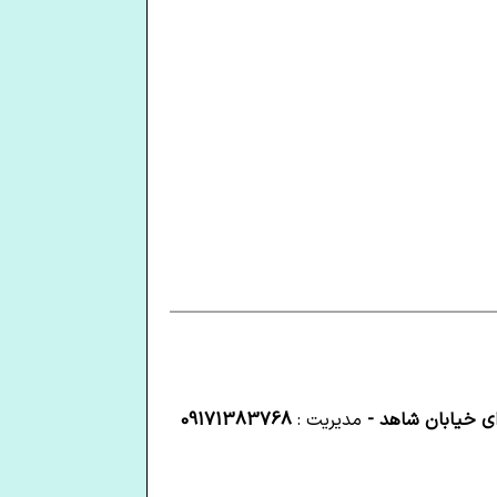
ای خیابان شاهد -
مدیریت :
09171383768