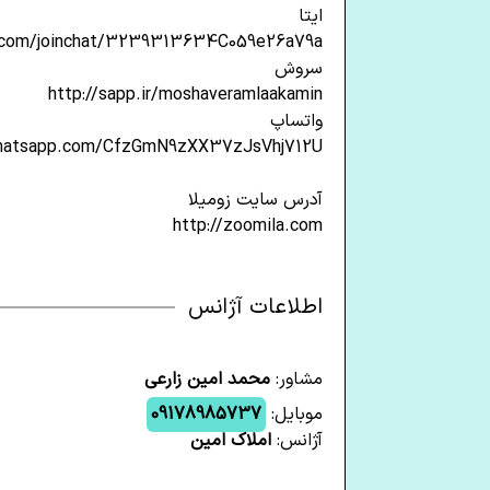
ایتا
aa.com/joinchat/3239313634C059e26a79a
سروش
http://sapp.ir/moshaveramlaakamin
واتساپ
.whatsapp.com/CfzGmN9zXX37zJsVhj712U
آدرس سایت زومیلا
http://zoomila.com
اطلاعات آژانس
مشاور:
محمد امین زارعی
موبایل:
09178985737
آژانس:
املاک امین