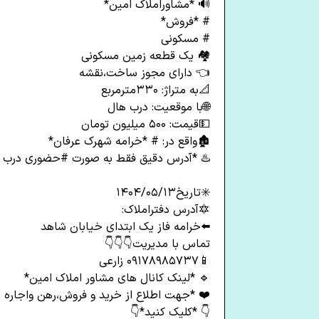
🔊 *مشاوراملاک امین*
# *فروش*
# مسکونی
🏘 یک قطعه زمین مسکونی
👈 دارای مجوز ساخت،نقشه
📐به متراژ: ۳۳۰مترمربع
🌐با موقعیت: درب هال
💵قیمت: ۵۰۰ میلیون تومان
🏚واقع در: # *خرامه شهرک عرفان*
♨️ *آدرس دقیق فقط به صورت #حضوری درب بن
✳️تاریخ۱۴۰۴/۰۵/۱۳
🔯آدرس دفتراملاک:
⬅️خرامه فاز یک ابتدای خیابان شاهد
تماس با مدیریت👇👇👇
📱۰۹۱۷۸۹۸۵۷۳۷ زارعی
🔹 *لینک کانال های مشاور املاک امین*
❤️ *جهت اطلاع از خرید و فروش،رهن واجاره 
👇 *کلیک کنید*👇