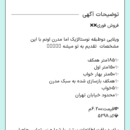
توضیحات آگهی
فروش فوری❌❌
ویلایی دوطبقه نوستالژیک اما مدرن اونم با این
مشخصات تقدیم به تو میشه 👇🏼😍👇🏼
✨185متر همکف
✨150متر اول
✨50متر بهار خواب
✨همکف بازسازی شده به سبک مدرن
✨5خواب
✨محدود خیابان تهران
💸قیمت:6.200م
💎کد:5298