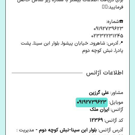
برای دریافت اطلاعات بیشتر با شماره زیر تماس حاصل
فرمایید:👇🏽
☎️شماره:
09192739623
02332231245
📍آدرس: شاهرودـ خیابان پیشواـ بلوار ابن سیناـ پشت
پادراـ نبش کوچه دوم
اطلاعات آژانس
مشاور:
علی گرزین
موبایل:
09192739623
آژانس:
ایران ملک
کد آژانس:
12369
آدرس آژانس:
بلوار ابن سینا-نبش کوچه دوم -
مدیریت :