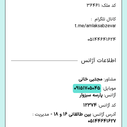
کد ملک: 36461
کانال تلگرام :
t.me/amlaksabzevar
05144641624
اطلاعات آژانس
مشاور:
مجتبی خانی
موبایل:
09151705045
آژانس:
پارسه سبزوار
کد آژانس:
12374
آدرس آژانس:
بین طالقانی 16 و 18 -
مدیریت :
05144641627