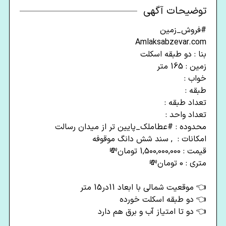
توضیحات آگهی
#فروش_زمین
Amlaksabzevar.com
بنا : دو طبقه اسکلت
زمین : 165 متر
خواب :
طبقه :
تعداد طبقه :
تعداد واحد :
محدوده : #عطاملک_پایین تر از میدان رسالت
امکانات : , سند شش دانگ موقوفه
قیمت : 1,500,000,000 تومان💸
متری : 0 تومان💸
👈 موقعیت شمالی با ابعاد 11در15 متر
👈 دو طبقه اسکلت خورده
👈 دو تا امتیاز آب و برق هم دارد