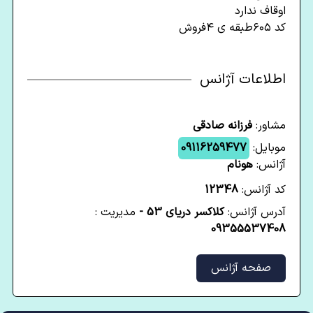
اوقاف ندارد
کد ۶۰۵طبقه ی ۴فروش
اطلاعات آژانس
مشاور:
فرزانه صادقی
موبایل:
09116259477
آژانس:
هونام
کد آژانس:
12348
آدرس آژانس:
کلاکسر دریای 53 -
مدیریت :
09355537408
صفحه آژانس