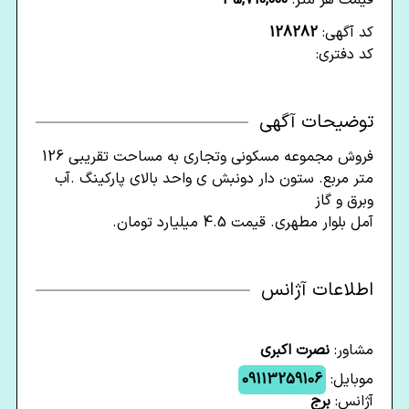
کد آگهی:
128282
کد دفتری:
توضیحات آگهی
فروش مجموعه مسکونی وتجاری به‌ مساحت تقریبی 126
متر مربع. ستون دار ‌دونبش‌ ی واحد بالای پارکینگ .آب
وبرق و گاز
آمل بلوار مطهری. قیمت 4.5 ميليارد تومان.
اطلاعات آژانس
مشاور:
نصرت اکبری
موبایل:
09113259106
آژانس:
برج