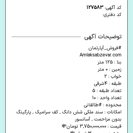
کد آگهی:
127583
کد دفتری:
توضیحات آگهی
#فروش_آپارتمان
Amlaksabzevar.com
بنا : 125 متر
زمین : 0 متر
خواب : 2
طبقه : 4شرقی
تعداد طبقه : 5
تعداد واحد : 10
محدوده : #طالقانی
امکانات : سند ملکی شش دانگ , کف سرامیک , پارگینگ
بدون مزاحمت , آسانسور
قیمت : 3,750,000,000 تومان💸