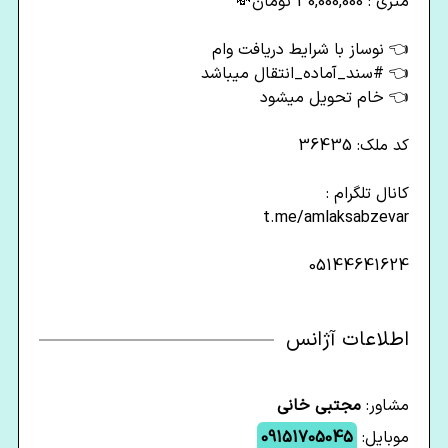
متری : 30,000,000 تومان💸
👈 نوساز با شرایط دریافت وام
👈 #سند_آماده_انتقال میباشد
👈 خام تحویل میشود
کد ملک: 36435
کانال تلگرام :
t.me/amlaksabzevar
05144641624
اطلاعات آژانس
مشاور:
مجتبی خانی
موبایل:
09151705045