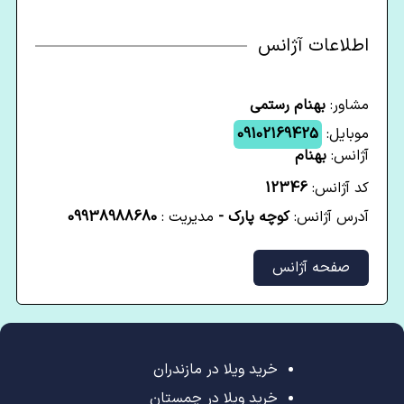
اطلاعات آژانس
مشاور:
بهنام رستمی
موبایل:
09102169425
آژانس:
بهنام
کد آژانس:
12346
آدرس آژانس:
کوچه پارک -
مدیریت :
09938988680
صفحه آژانس
خرید ویلا در مازندران
خرید ویلا در چمستان