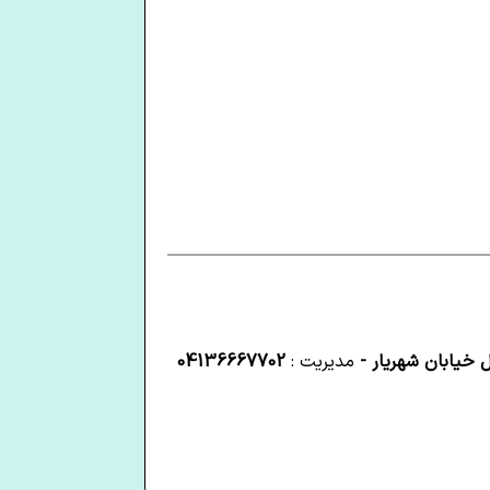
 خیابان شهریار -
مدیریت :
04136667702