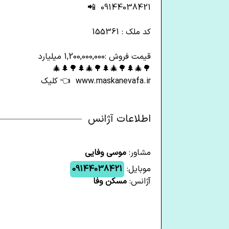
09144038421 📲
کد ملک : 155361
قیمت فروش :1,200,000,000 میلیارد
🌳🎄🌲🌳🎄🌲🌳🎄🌲🌳🌲🎄
www.maskanevafa.ir 👈 کلیک
اطلاعات آژانس
مشاور:
موسی وفایی
موبایل:
09144038421
آژانس:
مسکن وفا