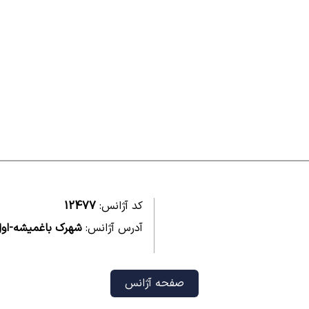
کد آژانس:
12477
آدرس آژانس:
شهرک باغمیشه-اول
صفحه آژانس