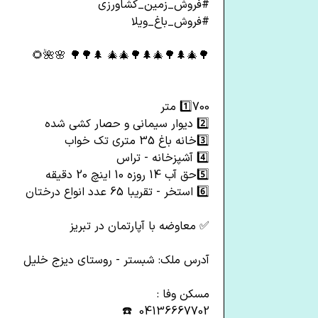
#فروش_زمین_کشاورزی
#فروش_باغ_ویلا
🌳🎄🌲🌳🎄🌲🌳🎄🎄 🌲🌳🌳 🌸🌺🌻
1️⃣700 متر
2️⃣ دیوار سیمانی و حصار کشی شده
3️⃣خانه باغ 35 متری تک خواب
4️⃣ آشپزخانه - تراس
5️⃣حق آب 14 روزه 10 اینچ 20 دقیقه
6️⃣ استخر - تقریبا 65 عدد انواع درختان
✅ معاوضه با آپارتمان در تبریز
آدرس ملک: شبستر - روستای دیزج خلیل
مسکن وفا :
04136667702 ☎️